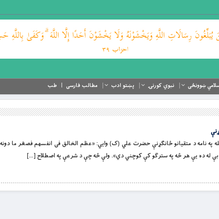
لامي ښوونځی
نبوي کورنۍ
پښتو ادب
مطالب فارسی
طب
ړنې
 او لورین الله په نامه د متقیانو ځانګړنې حضرت علي (ک) وایي: «عظم الخالق فى انفسهم فصغر ما دون
بې له ده یې هر څه په سترګو کې کوچني دي». ولې څه چې د شرعې په اصطلاح […]