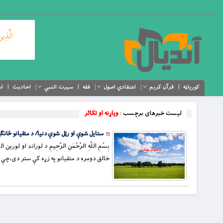
کورپاڼه
قرآن کریم
اعتقادي اصول
فقه
سیرت النبي
احادیث
اس
لیست خبرهای برچسب :
وياړنه او تکاثر
ستایل شوې او رټل شوې دنیا/ د متقیانو ځانګ
بِسْمِ اللَّهِ الرَّحْمَنِ الرَّحِيمِ د لوراند
خالق دومره د متقیانو په زړه کې ستر دی،چې 