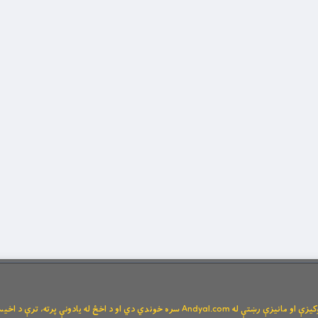
Andya سره خوندي دي او د اخځ له یادونې پرته، ترې د اخیستنې اجازه نشته