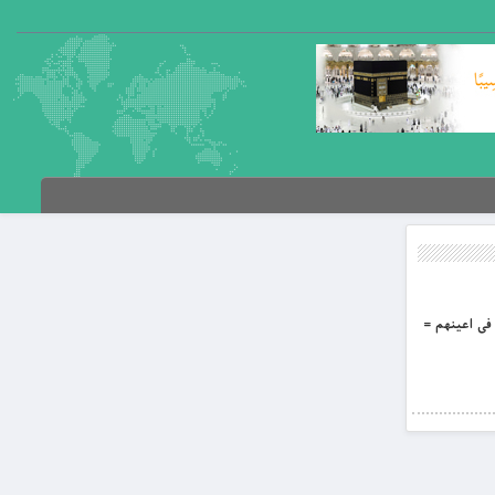
ه فى اعينهم =