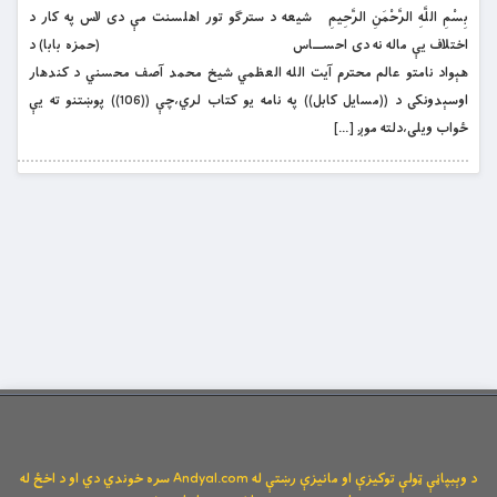
بِسْمِ اللَّهِ الرَّحْمَنِ الرَّحِيمِ شيعه د سترګو تور اهلسنت مې دى لاس په کار د
اختلاف يې ماله نه دى احســـاس (حمزه بابا) د
هېواد نامتو عالم محترم آيت الله العظمي شيخ محمد آصف محسني د كندهار
اوسېدونكى د ((مسايل كابل)) په نامه يو كتاب لري،چې ((106)) پوښتنو ته يې
ځواب ويلى،دلته موږ […]
د وېبپاڼې ټولې توکیزې او مانیزې رښتې له Andyal.com سره خوندي دي او د اخځ له