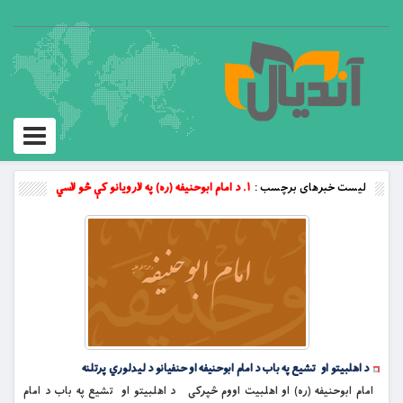
Toggle
vigation
لیست خبرهای برچسب :
١. د امام ابوحنيفه (ره) په لارويانو کې څو لاسي
د اهلبیتو او تشیع په باب د امام ابوحنیفه او حنفیانو د لیدلوري پرتلنه
امام ابوحنیفه (ره) او اهلبیت اووم څپرکى د اهلبیتو او تشیع په باب د امام