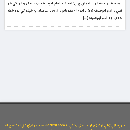
ابوحنیفه او حنفیانو د لیدلوري پرتلنه ١. د امام ابوحنيفه (ره) په لارويانو کې څو
لاسي د امام ابوحنيفه (ره) د اندو او نظرياتو د لاروۍ مدعيان په خپلو کې يوه خوله
نه دي او د امام ابوحنيفه […]
د وېبپاڼې ټولې توکیزې او مانیزې رښتې له Andyal.com سره خوندي دي او د اخځ له