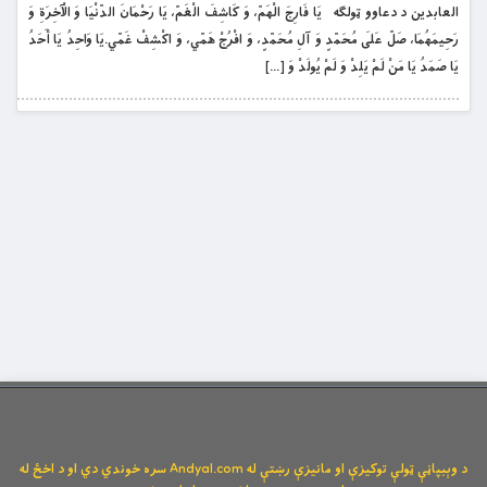
العابدین د دعاوو ټولګه يَا فَارِجَ الْهَمّ، وَ كَاشِفَ الْغَمّ، يَا رَحْمَانَ الدّنْيَا وَ الْ‏آخِرَةِ وَ
رَحِيمَهُمَا، صَلّ عَلَى مُحَمّدٍ وَ آلِ مُحَمّدٍ، وَ افْرُجْ هَمّي، وَ اكْشِفْ غَمّي.يَا وَاحِدُ يَا أَحَدُ
يَا صَمَدُ يَا مَنْ لَمْ يَلِدْ وَ لَمْ يُولَدْ وَ […]
د وېبپاڼې ټولې توکیزې او مانیزې رښتې له Andyal.com سره خوندي دي او د اخځ له