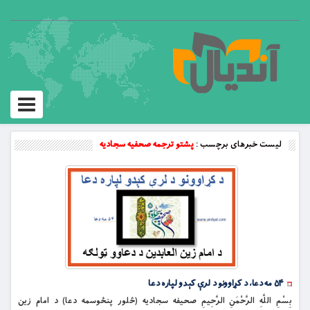
Toggle
vigation
لیست خبرهای برچسب :
پشتو ترجمه صحفیه سجادیه
۵۴ مه دعا، د کړاوونو د لرې کېدو لپاره دعا
بِسْمِ اللَّهِ الرَّحْمَنِ الرَّحِيمِ صحیفه سجادیه (څلور پنځوسمه دعا) د امام زین