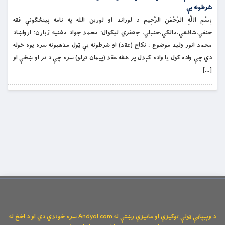
شرطونه يې
بِسْمِ اللَّهِ الرَّحْمَنِ الرَّحِيمِ د لوراند او لورین الله په نامه پينځګونې فقه
حنفي،شافعي،مالکي،حنبلي، جعفري ليکوال: محمد جواد مغنيه ژباړن: ارواښاد
محمد انور وليد موضوع : نكاح (عقد) او شرطونه يې ټول مذهبونه سره يوه خوله
دي چې واده كول يا واده كېدل پر هغه عقد (پيمان تړلو) سره چې د نر او ښځې او
[…]
د وېبپاڼې ټولې توکیزې او مانیزې رښتې له Andyal.com سره خوندي دي او د اخځ له