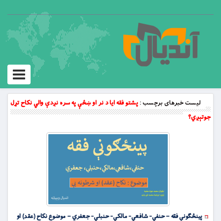
Toggle
vigation
لیست خبرهای برچسب :
پشتو فقه ايا د نر او ښځې په سره نږدې والي نكاح تړل
جوتېږي؟
پينځګونې فقه – حنفي- شافعي- مالکي- حنبلي- جعفري – موضوع نكاح (عقد) او