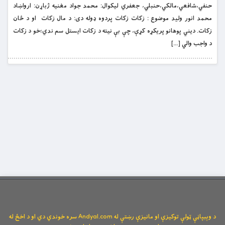
حنفي،شافعي،مالکي،حنبلي، جعفري ليکوال: محمد جواد مغنيه ژباړن: ارواښاد
محمد انور وليد موضوع : زکات زكات پردوه ډوله دى: د مال زكات او د ځان
زكات. ديني پوهانو پريكړه كړې، چې بې نيته د زكات ايستل سم ندي؛خو د زكات
د واجب والي […]
د وېبپاڼې ټولې توکیزې او مانیزې رښتې له Andyal.com سره خوندي دي او د اخځ له