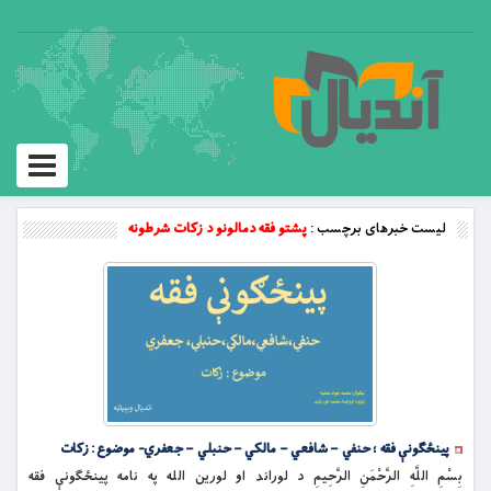
Toggle
vigation
لیست خبرهای برچسب :
پشتو فقه دمالونو د زكات شرطونه
پينځګونې فقه ؛ حنفي – شافعي – مالکي – حنبلي – جعفري- موضوع : زکات
بِسْمِ اللَّهِ الرَّحْمَنِ الرَّحِيمِ د لوراند او لورین الله په نامه پينځګونې فقه