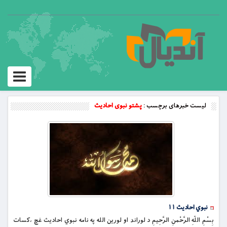
Toggle
vigation
لیست خبرهای برچسب :
پشتو نبوی احادیث
نبوي احادیث ۱۱
بِسْمِ اللّهِ الرَّحْمنِ الرَّحِیمِ د لوراند او لورین الله په نامه نبوي احادیث غچ ،کسات