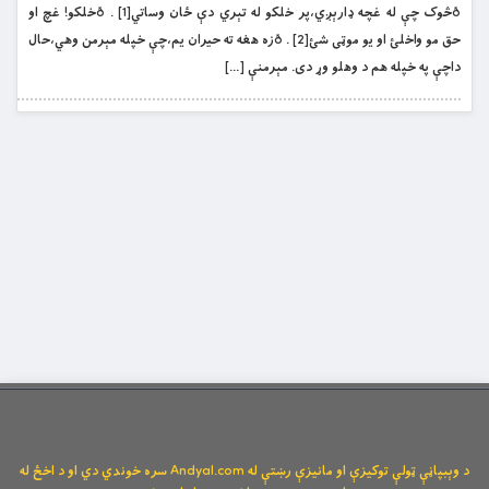
ðڅوک چې له غچه ډارېږي،پر خلکو له تېري دې ځان وساتي[1] . ðخلکو! غچ او
حق مو واخلئ او يو موټى شئ[2] . ðزه هغه ته حيران يم،چې خپله مېرمن وهي،حال
داچې په خپله هم د وهلو وړ دى. مېرمنې […]
د وېبپاڼې ټولې توکیزې او مانیزې رښتې له Andyal.com سره خوندي دي او د اخځ له