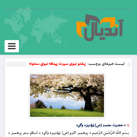
Toggle
vigation
لیست خبرهای برچسب :
پشتو نبوی سیرت پینځه نبوي سنتونه
د حضرت محمد (ص) ټولنیزه وګړه
بِسْمِ اللَّهِ الرَّحْمَنِ الرَّحِيمِ د پېغمبر اکرم (ص) ټولنيزه وګړه د اسلام ستر پېغمبر د