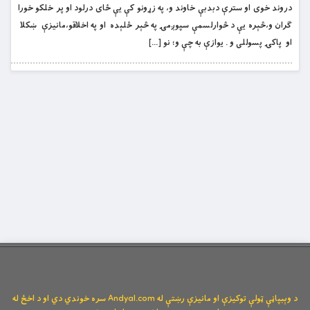
دروند خوى او سترې دبدبې خاوند و، په زړونو کې يې ځاى درلود او پر خلکو خورا
ګران و،څېره يې د څوارلسمې سپوږمۍ په څېر ځلېده او په اخلاقو،مانيزې ښکلا
او پاکۍ پسوللی و . يوازې به چې و؛ نو […]
د وېبپاڼې ټولې توکیزې او مانیزې رښتې له Andyal.com سره خوندي دي او د اخځ له