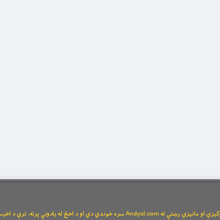
Andya سره خوندي دي او د اخځ له یادونې پرته، ترې د اخیستنې اجازه نشته