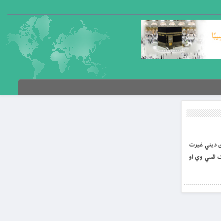
ګړى ديني غيرت
 لاسي وي او