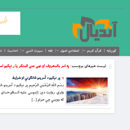
کورپاڼه
قرآن کریم
اعتقادي اصول
فقه
سیرت النبي
احادیث
اس
لیست خبرهای برچسب :
په امر بالمعروف او نهی عنی المنکر یا ر نېكيو امر
پر نېكيو د آمرينو ځانګړنې او شرايط
بِسْمِ اللَّهِ الرَّحْمَنِ الرَّحِيمِ پر نېكيو
ولري. روايت دى: ((موسى علیه السلام،خدای
كه وويني چې حرام […]