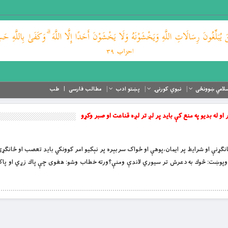
لامي ښوونځی
نبوي کورنۍ
پښتو ادب
مطالب فارسی
طب
 او له بديو په منع كې بايد پر لږ تر لږه قناعت او صبر وكړو
 د آمرينو ځانګړنې او شرايط پر ايمان،پوهې او ځواک سربېره پر نېكيو امر كوونكي بايد تعصب او ځان
 وپوښت: څوك به دعرش تر سيوري لاندې ومنې؟ورته خطاب وشو: هغوى چې پاك زړي او پاک