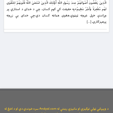
الَّذِينَ يَغُضُّونَ أَصْوَاتَهُمْ عِندَ رَسُولِ اللَّهِ أُوْلَئِكَ الَّذِينَ امْتَحَنَ اللَّهُ قُلُوبَهُمْ لِلتَّقْوَى
لَهُم مَّغْفِرَةٌ وَأَجْرٌ عَظِيمٌ=په حقيقت كې کوم کسان، چې د خداى د استازي پر
وړاندې خپل غږونه ټيټوي،هغوى هماغه كسان دي،چې خداى يې زړونه
پرهېزګارۍ […]
د وېبپاڼې ټولې توکیزې او مانیزې رښتې له Andyal.com سره خوندي دي او د اخځ له