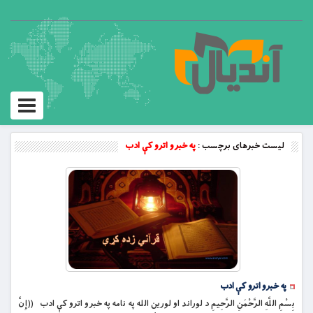
Toggle
vigation
لیست خبرهای برچسب :
په خبرو اترو کې ادب
په خبرو اترو کې ادب
بِسْمِ اللَّهِ الرَّحْمَنِ الرَّحِيمِ د لوراند او لورین الله په نامه په خبرو اترو کې ادب ((إِنَّ