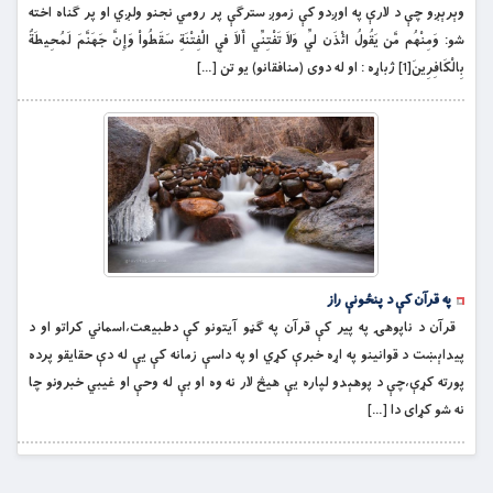
وېرېږو چې د لارې په اوږدو کې زموږ سترګې پر رومي نجنو ولږي او پر ګناه اخته
شو: وَمِنْهُم مَّن يَقُولُ ائْذَن لِّي وَلاَ تَفْتِنِّي أَلاَ فِي الْفِتْنَةِ سَقَطُواْ وَإِنَّ جَهَنَّمَ لَمُحِيطَةٌ
بِالْكَافِرِينَ[1] ژباړه : او له دوى (منافقانو) يو تن […]
په قرآن کې د پنځونې راز
قرآن د ناپوهۍ په پير کې قرآن په ګڼو آیتونو کې دطبیعت،اسماني کراتو او د
پیداېښت د قوانینو په اړه خبرې کړي او په داسې زمانه کې يې له دې حقایقو پرده
پورته کړې،چې د پوهېدو لپاره یې هیڅ لار نه وه او بې له وحې او غیبي خبرونو چا
نه شو کړای دا […]