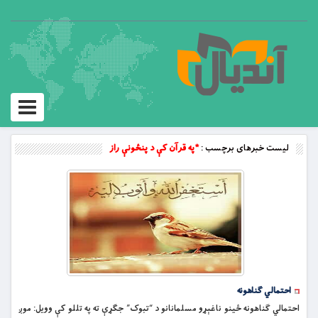
Toggle
vigation
لیست خبرهای برچسب :
*په قرآن کې د پنځونې راز
احتمالي ګناهونه
احتمالي ګناهونه ځينو ناغېړو مسلمانانو د “تبوک” جګړې ته په تللو کې وويل: موږ