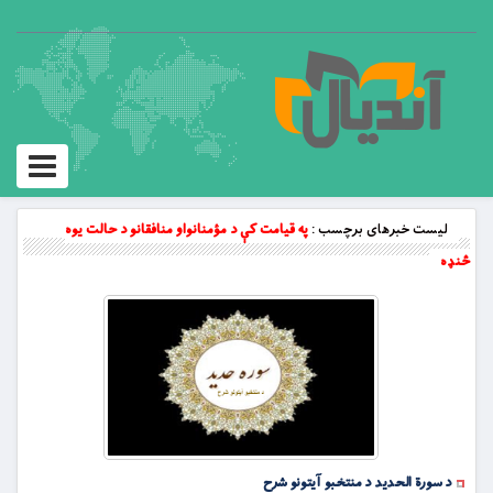
Toggle
vigation
لیست خبرهای برچسب :
په قيامت کې د مؤمنانواو منافقانو د حالت يوه
څنډه
د سورة الحدید د منتخبو آیتونو شرح