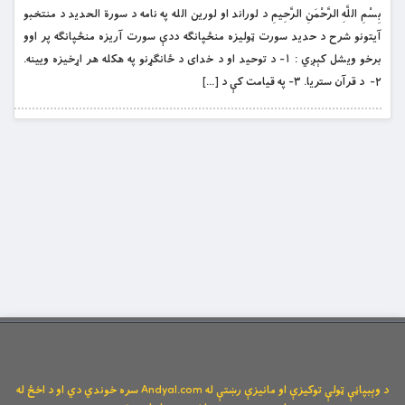
بِسْمِ اللَّهِ الرَّحْمَنِ الرَّحِيمِ د لوراند او لورين الله ‏په نامه د سورة الحديد د منتخبو
آیتونو شرح د حديد سورت ټوليزه منځپانګه ددې سورت آريزه منځپانګه پر اوو
برخو ويشل کېږي : ١- د توحيد او د خداى د ځانګړنو په هکله هر اړخيزه ويينه.
٢- د قرآن ستریا. ٣- په قيامت کې د […]
د وېبپاڼې ټولې توکیزې او مانیزې رښتې له Andyal.com سره خوندي دي او د اخځ له