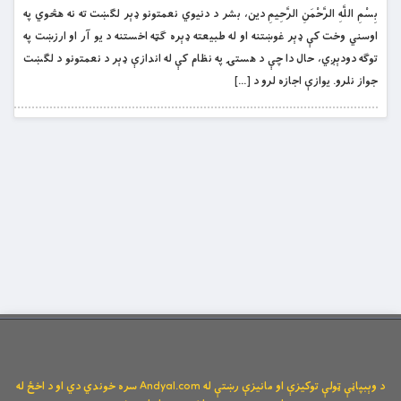
بِسْمِ اللَّهِ الرَّحْمَنِ الرَّحِيمِ دين، بشر د دنيوي نعمتونو ډېر لګښت ته نه هڅوي په
اوسني وخت کې ډېر غوښتنه او له طبيعته ډېره ګټه اخستنه د يو آر او ارزښت په
توګه دودېږي، حال دا چې د هستۍ په نظام کې له اندازې ډېر د نعمتونو د لګښت
جواز نلرو. يوازې اجازه لرو د […]
د وېبپاڼې ټولې توکیزې او مانیزې رښتې له Andyal.com سره خوندي دي او د اخځ له