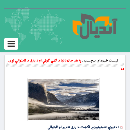
Toggle
vigation
لیست خبرهای برچسب :
په هر حال دنيا د ګڼې ګوڼې او د رزق د ثابتوالي نړۍ
ده
د دنیوي نعمتونو ډېر لګښت، د رزق تقدیر او ثابتوالی