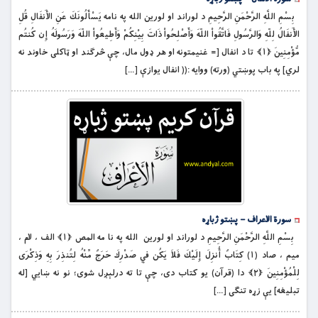
بِسْمِ اللَّهِ الرَّحْمَنِ الرَّحِيمِ د لوراند او لورين الله په نامه يَسْأَلُونَكَ عَنِ الأَنفَالِ قُلِ
الأَنفَالُ لِلّهِ وَالرَّسُولِ فَاتَّقُواْ اللّهَ وَأَصْلِحُواْ ذَاتَ بِيْنِكُمْ وَأَطِيعُواْ اللّهَ وَرَسُولَهُ إِن كُنتُم
مُّؤْمِنِينَ ﴿۱﴾ تا د انفال [= غنيمتونه او هر ډول مال، چې څرګند او ټاكلى خاوند نه
لري] په باب پوښتي (ورته) ووايه :(( انفال يوازې […]
سورة الاعراف – پښتو ژباړه
بِسْمِ اللَّهِ الرَّحْمَنِ الرَّحِيمِ د لوراند او لورين الله په نا مه المص ﴿۱﴾ الف ، لام ،
ميم ، صاد (۱) كِتَابٌ أُنزِلَ إِلَيْكَ فَلاَ يَكُن فِي صَدْرِكَ حَرَجٌ مِّنْهُ لِتُنذِرَ بِهِ وَذِكْرَى
لِلْمُؤْمِنِينَ ﴿۲﴾ دا (قرآن) يو كتاب دى، چې تا ته درلېږل شوى؛ نو نه ښايي [له
تبلیغه] یې زړه تنګی […]