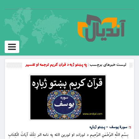
Toggle
vigation
لیست خبرهای برچسب :
په پښتو ژبه د قران کریم ترجمه او تفسیر
سورة یوسف – پښتو ژباړه
بِسْمِ اللَّهِ الرَّحْمَنِ الرَّحِيمِ د لوراند او لورين الله په نامه الر تِلْكَ آيَاتُ الْكِتَابِ