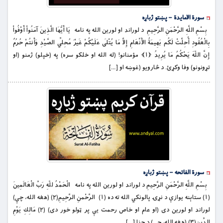
سورة الامایدة – پښتو ژباړه
بِسْمِ اللَّهِ الرَّحْمَنِ الرَّحِيمِ د لوراند او لورين الله په نامه يَا أَيُّهَا الَّذِينَ آمَنُواْ أَوْفُواْ
بِالْعُقُودِ أُحِلَّتْ لَكُم بَهِيمَةُ الأَنْعَامِ إِلاَّ مَا يُتْلَى عَلَيْكُمْ غَيْرَ مُحِلِّي الصَّيْدِ وَأَنتُمْ حُرُمٌ
إِنَّ اللّهَ يَحْكُمُ مَا يُرِيدُ ﴿۱﴾ مؤمنانو! (له الله او خلکو سره) په (خپلو) ژمنو (او
تړونونو) وفا وكړئ. د څارويو (غوښه او […]
سورة الفاتحه – پښتو ژباړه
بِسْمِ اللَّهِ الرَّحْمَنِ الرَّحِيمِ د لوراند او لورين الله په نامه الْحَمْدُ للّهِ رَبِّ الْعَالَمِينَ
(۱) ستاېنه يوازې د نړۍ پالونکي الله ته ده (۱) الرَّحْمنِ الرَّحِيمِ(۲) (هغه الله، چې)
لوراند او لورين دى (او عام او خاص رحمت يې پر ټولو خور دى) (۲) مَالِكِ يَوْمِ
الدِّينِ(۳) (هغه الله، چې) د جزا […]