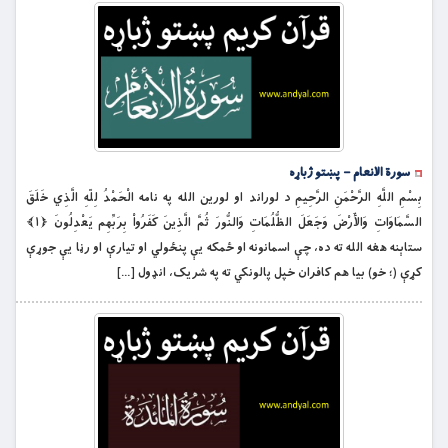
سورة الانعام – پښتو ژباړه
بِسْمِ اللَّهِ الرَّحْمَنِ الرَّحِيمِ د لوراند او لورين الله په نامه الْحَمْدُ لِلّهِ الَّذِي خَلَقَ
السَّمَاوَاتِ وَالأَرْضَ وَجَعَلَ الظُّلُمَاتِ وَالنُّورَ ثُمَّ الَّذِينَ كَفَرُواْ بِرَبِّهِم يَعْدِلُونَ ﴿۱﴾
ستاېنه هغه الله ته ده، چې اسمانونه او ځمكه يې پنځولي او تيارې او رڼا يې جوړې
کړې (؛ خو) بيا هم كافران خپل پالونكي ته په شريک، انډول […]