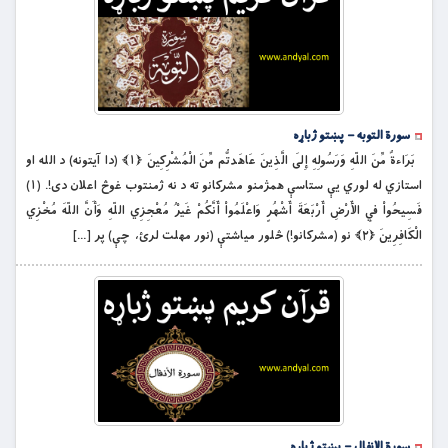
سورة التوبه – پښتو ژباړه
بَرَاءةٌ مِّنَ اللّهِ وَرَسُولِهِ إِلَى الَّذِينَ عَاهَدتُّم مِّنَ الْمُشْرِكِينَ ﴿۱﴾ (دا آيتونه) د الله او
استازي له لوري یې ستاسې همژمنو مشركانو ته د نه ژمنتوب غوڅ اعلان دى!. (۱)
فَسِيحُواْ فِي الأَرْضِ أَرْبَعَةَ أَشْهُرٍ وَاعْلَمُواْ أَنَّكُمْ غَيْرُ مُعْجِزِي اللّهِ وَأَنَّ اللّهَ مُخْزِي
الْكَافِرِينَ ﴿۲﴾ نو (مشركانو!) څلور مياشتې (نور مهلت لرئ، چې) پر […]
سورة الانفال – پښتو ژباړه