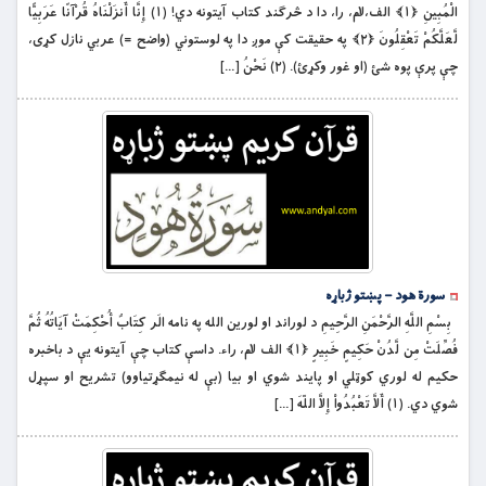
الْمُبِينِ ﴿۱﴾ الف،لام، را، دا د څرګند كتاب آيتونه دي! (۱) إِنَّا أَنزَلْنَاهُ قُرْآنًا عَرَبِيًّا
لَّعَلَّكُمْ تَعْقِلُونَ ﴿۲﴾ په حقيقت کې موږ دا په لوستوني (واضح =) عربي نازل کړى،
چې پرې پوه شئ (او غور وکړئ). (۲) نَحْنُ […]
سورة هود – پښتو ژباړه
بِسْمِ اللَّهِ الرَّحْمَنِ الرَّحِيمِ د لوراند او لورين الله په نامه الَر كِتَابٌ أُحْكِمَتْ آيَاتُهُ ثُمَّ
فُصِّلَتْ مِن لَّدُنْ حَكِيمٍ خَبِيرٍ ﴿۱﴾ الف لام، راء. داسې کتاب چې آیتونه یې د باخبره
حکیم له لوري کوټلي او پایند شوي او بیا (بې له نیمګړتیاوو) تشریح او سپړل
شوي دي. (۱) أَلاَّ تَعْبُدُواْ إِلاَّ اللّهَ […]