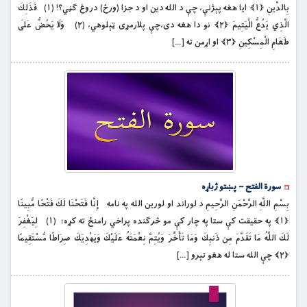
بِالدِّينِ ﴿۱﴾ ايا هغه پېژنې، چې د الله دین او د جزا (ورځ) دروغ ګڼي؟! (۱) فَذَلِكَ
الَّذِي يَدُعُّ الْيَتِيمَ ﴿۲﴾ نو دا هغه دى،چې پلارمړى ټېلوهي، (۲) وَلَا يَحُضُّ عَلَى
طَعَامِ الْمِسْكِينِ ﴿۳﴾ او اړمن ته […]
سورة الفتح – پښتو ژباړه
بِسْمِ اللَّهِ الرَّحْمَنِ الرَّحِيمِ د لوراند او لورين الله په نامه إِنَّا فَتَحْنَا لَكَ فَتْحًا مُّبِينًا
﴿۱﴾ په حقيقت كې ستا په چار کې مو څرګنده پراخي رامنځ ته کړه؛ (۱) لِيَغْفِرَ
لَكَ اللَّهُ مَا تَقَدَّمَ مِن ذَنبِكَ وَمَا تَأَخَّرَ وَيُتِمَّ نِعْمَتَهُ عَلَيْكَ وَيَهْدِيَكَ صِرَاطًا مُّسْتَقِيمًا
﴿۲﴾ چې الله ستا له هغو تېرو […]