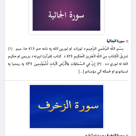
سورة الجاثیة
بِسْمِ اللَّهِ الرَّحْمَنِ الرَّحِيمِ د لوراند او لورين الله په نامه حم ﴿۱﴾ حا، ميم . (۱)
تَنزِيلُ الْكِتَابِ مِنَ اللَّهِ الْعَزِيزِ الْحَكِيمِ ﴿۲﴾ د كتاب (قرآن) لېږنه د بریمن او حكيم
الله له لوري ده . (۲) إِنَّ فِي السَّمَاوَاتِ وَالْأَرْضِ لَآيَاتٍ لِّلْمُؤْمِنِينَ ﴿۳﴾ په رښتيا په
اسمانونو او ځمكه كې مؤمنانو […]
سورة الزخرف – پښتو ژباړه