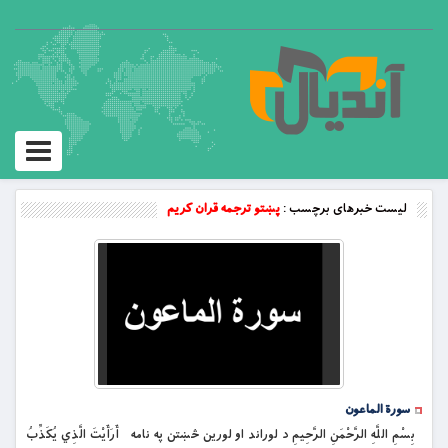
Toggle
vigation
لیست خبرهای برچسب :
پښتو ترجمه قران کریم
سورة الماعون
بِسْمِ اللَّهِ الرَّحْمَنِ الرَّحِيمِ د لوراند او لورین څښتن په نامه أَرَأَيْتَ الَّذِي يُكَذِّبُ