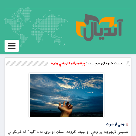
Toggle
vigation
لیست خبرهای برچسب :
پېغمبرانو تاريخي ونډه
وحی او نبوت
عمومي لارښوونه پر وحې او نبوت ګروهه،انسان او نړۍ ته د “ليد” له څرنګوالي