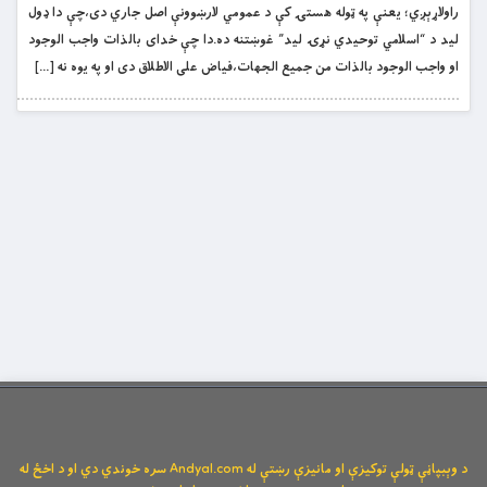
راولاړېږي؛ يعنې په ټوله هستۍ کې د عمومي لارښوونې اصل جاري دى،چې دا ډول
ليد د “اسلامي توحيدي نړۍ ليد” غوښتنه ده.دا چې خداى بالذات واجب الوجود
او واجب الوجود بالذات من جميع الجهات،فياض على الاطلاق دى او په يوه نه […]
د وېبپاڼې ټولې توکیزې او مانیزې رښتې له Andyal.com سره خوندي دي او د اخځ له