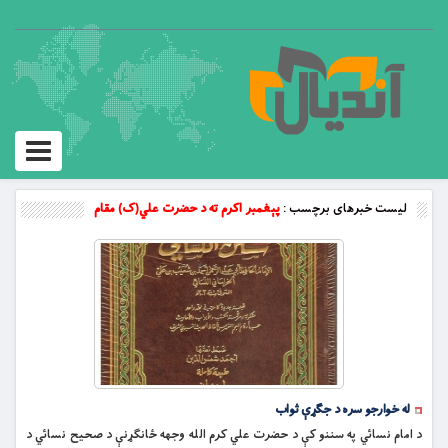
Toggle
vigation
لیست خبرهای برچسب :
پېغمبر اکرم ته د حضرت علي(ک) مقام
له خوارجو سره د جګړې ثواب
د امام نسائي په سننو کې د حضرت علي کرم الله وجهه ځانګړنې د صحيح نسائي د