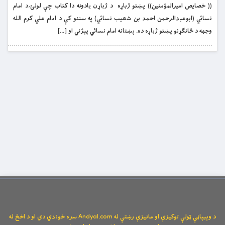
(( خصايص اميرالمؤمنين)) پښتو ژباړه د ژباړن يادونه دا كتاب چې لولئ،د امام
نسائي (ابوعبدالرحمن احمد بن شعيب نسائي) په سننو كې د امام علي كرم الله
وجهه د ځانګړنو پښتو ژباړه ده. پښتانه امام نسائي پېژني او […]
د وېبپاڼې ټولې توکیزې او مانیزې رښتې له Andyal.com سره خوندي دي او د اخځ له