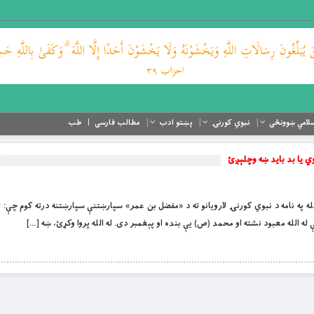
لامي ښوونځی
نبوي کورنۍ
پښتو ادب
مطالب فارسی
طب
ي یا بد باید ښه وچلېږئ
او لورین الله په نامه د نبوي کورنۍ لارویانو ته د «مفضل بن عمر» سپارښتنې سپارښتنه درته کوم چې: 
له الله معبود نشته او محمد (ص) یې بنده او پېغمبر دی. له الله پروا وکړئ، ښه […]