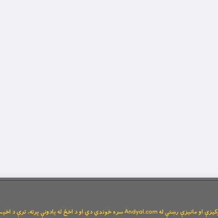
Andya سره خوندي دي او د اخځ له یادونې پرته، ترې د اخیستنې اجازه نشته