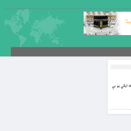
له ایکي یو بې