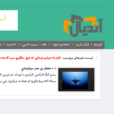
کورپاڼه
قرآن کریم
اعتقادي اصول
فقه
سیرت النبي
احادیث
اس
لیست خبرهای برچسب :
ځان له حرامو وساتئ، له خپل ملګري سره که ښه و
د مفضل بن عمر سپارښتنې
بِسْمِ اللَّهِ الرَّحْمَنِ الرَّحِيمِ د لوراند 
سیاله الله پروا وکړئ او شهادت ورکړئ، چې بې 