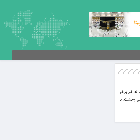
رت له څو برخو
ۍ،د قيامت ورځې وحشت، د