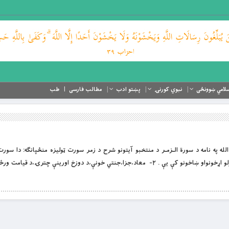
لامي ښوونځی
نبوي کورنۍ
پښتو ادب
مطالب فارسی
طب
 او لورین الله په نامه د سورة الـزمـر د منتخبو آیتونو شرح د زمر سورت ټوليزه منځپانګه: دا سو
جوړشوى دى: ١- نږه توحيد او توحيد په ټولو اړخونواو ښاخونو کې يې . ٢- معاد،جزا،جنتي خونې،د دوزخ اورينې چتر