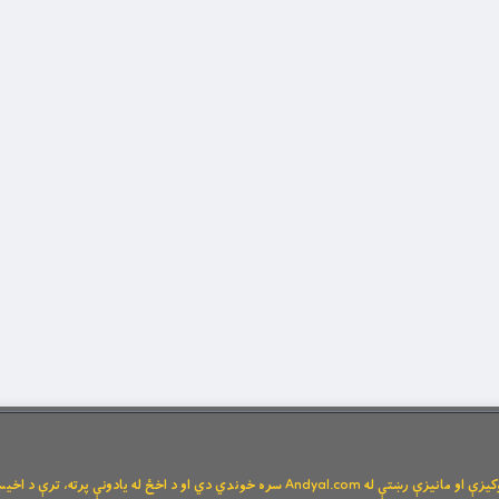
Andya سره خوندي دي او د اخځ له یادونې پرته، ترې د اخیستنې اجازه نشته