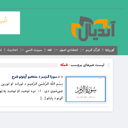
کورپاڼه
قرآن کریم
اعتقادي اصول
فقه
سیرت النبي
احادیث
اس
لیست خبرهای برچسب :
ځمکه
د سورة الـزمـر د منتخبو آیتونو شرح
بِسْمِ اللَّهِ الرَّحْمَنِ الرَّحِيمِ د لوراند
کړنو د پايلو […]