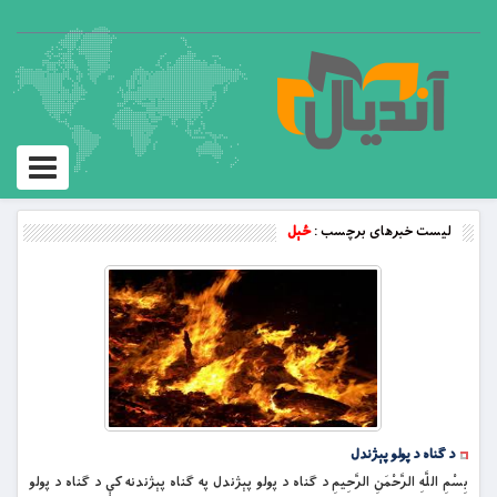
Toggle
vigation
لیست خبرهای برچسب :
ځېل
د ګناه د پولو پېژندل
بِسْمِ اللَّهِ الرَّحْمَنِ الرَّحِيمِ د ګناه د پولو پېژندل په ګناه پېژندنه کې د ګناه د پولو