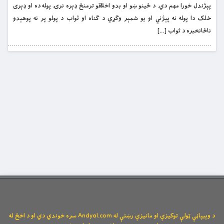
پېژندل خورا مهم دي. د ځينو ښو او بدو اخلاقو ترمنځ ډېره نرۍ پوله ده او ډېرى
خلک دا پوله نه پېژني او يو شمېر وګړي د ګناه او ثواب د پولو پر نه پوهېدو
ناځانخبره د ثواب […]
د وېبپاڼې ټولې توکیزې او مانیزې رښتې له Andyal.com سره خوندي دي او د اخځ له