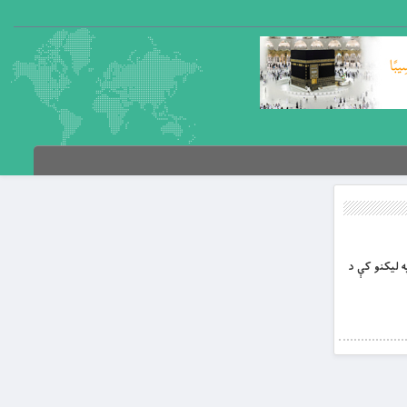
په لیکنو کې د