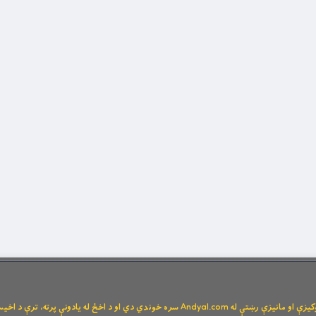
Andya سره خوندي دي او د اخځ له یادونې پرته، ترې د اخیستنې اجازه نشته