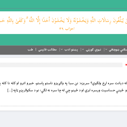
لامي ښوونځی
نبوي کورنۍ
پښتو ادب
مطالب فارسی
طب
ه
 مو کله له دیانت سره اړخ ولگوي؟ سریزه: نن سبا په وگړیزو ناستو پاستو، خبرو اترو او کله نا کله 
و ځینې حساسیت ورسره لري او د ځینو چې له چا سره نه لگي؛ نو د سکولارېزم ټاپه […]