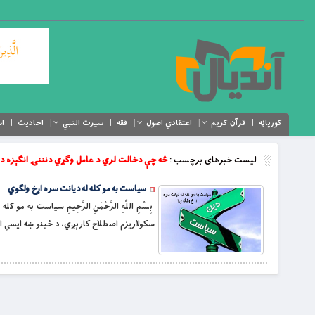
کورپاڼه
قرآن کریم
اعتقادي اصول
فقه
سیرت النبي
احادیث
اس
لیست خبرهای برچسب :
څه چې دخالت لري د عامل وگړي دنننۍ انگېزه د
سیاست به مو کله له دیانت سره اړخ ولگوي
بِسْمِ اللَّهِ الرَّحْمَنِ الرَّحِيمِ سیاست به
سکولاریزم اصطلاح کارېږي، د ځینو ښه ایسي ا