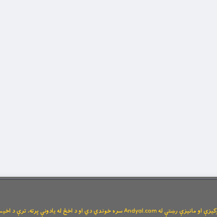
Andya سره خوندي دي او د اخځ له یادونې پرته، ترې د اخیستنې اجازه نشته