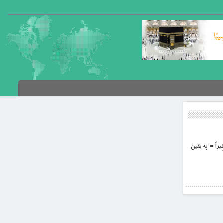
کَثِيراً = په يقين