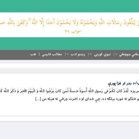
لامي ښوونځی
نبوي کورنۍ
پښتو ادب
مطالب فارسی
طب
/ د بدر تر غزا پورې
 لَّقَدْ كانَ لَكُمْ فى رَسولِ اللَّهِ أُسوَةٌ حَسنَةٌ لِّمَن كانَ يَرْجُوا اللَّهَ وَ الْيَوْمَ الاَخِرَ وَ ذَكَرَ اللَّهَ 
خلكو ته غوره بېلګه ده، چې خداى او د اخرت ورځې ته هېله من […]