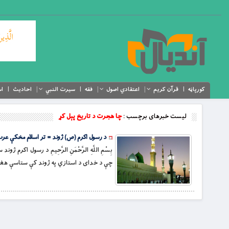
کورپاڼه
قرآن کریم
اعتقادي اصول
فقه
سیرت النبي
احادیث
اس
لیست خبرهای برچسب :
چا هجرت د تاريخ پېل كړ
د رسول اکرم (ص) ژوند = تر اسلام مخکې عرب
بِسْمِ اللَّهِ الرَّحْمَنِ الرَّحِيمِ د رسول اکرم ژوند سریزه:
چې د خداى د استازي په ژوند كې ستاسې هغو 