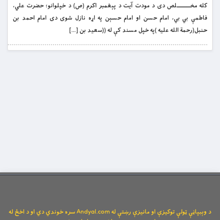
کله مخـــــــــلص دى د مودت آيت د پېغمبر اکرم (ص) د خپلوانو؛ حضرت علي،
فاطمې بي بي، امام حسن او امام حسېن په اړه نازل شوى دى امام احمد بن
حنبل(رحمة الله عليه )په خپل مسند کې له ((سعيد بن […]
د وېبپاڼې ټولې توکیزې او مانیزې رښتې له Andyal.com سره خوندي دي او د اخځ له