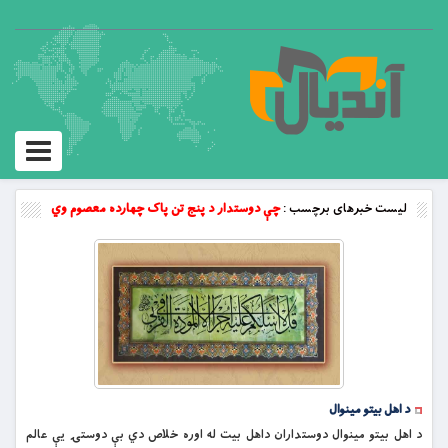
Toggle
vigation
لیست خبرهای برچسب :
چې دوستدار د پنج تن پاک چهارده معصوم وي
د اهل بيتو مینوال
د اهل بيتو مینوال دوستداران داهل بيت له اوره خلاص دي بې دوستۍ يې عالم