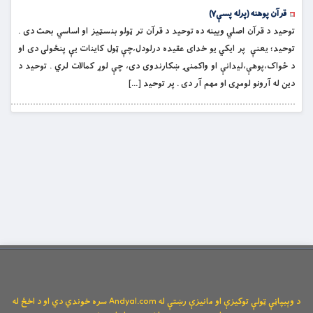
قرآن پوهنه (پرله پسې۷)
توحيد د قرآن اصلي ويينه ده توحيد د قرآن تر ټولو بنسټيز او اساسي بحث دى .
توحيد؛ يعنې پر ايکي يو خداى عقيده درلودل،چې ټول کاينات يې پنځولى دى او
د ځواک،پوهې،ليدانې او واکمنۍ ښکارندوى دى، چې لوړ کمالات لري . توحيد د
دين له آرونو لومړى او مهم آر دى . پر توحيد […]
د وېبپاڼې ټولې توکیزې او مانیزې رښتې له Andyal.com سره خوندي دي او د اخځ له