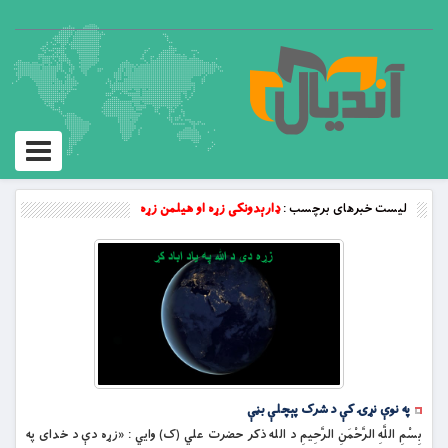
Toggle
vigation
لیست خبرهای برچسب :
ډارېدونکی زړه او هیلمن زړه
په نوې نړۍ کې د شرک پېچلې بڼې
بِسْمِ اللَّهِ الرَّحْمَنِ الرَّحِيمِ د الله ذکر حضرت علي (ک) وايي : «زړه دې د خدای په