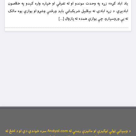
یاد اباد کړه» زړه په وحدت موندو او له تفرقې او خپاره واره کېدو په خلاصون
ابادېږي. د زړه ابادۍ ته بېلابېل شریکباڼي باید ورځنې وشړو او یوازې یوه مالک
ته یې وروسپارو، چې یوازې همده ته پازوال […]
د وېبپاڼې ټولې توکیزې او مانیزې رښتې له Andyal.com سره خوندي دي او د اخځ له