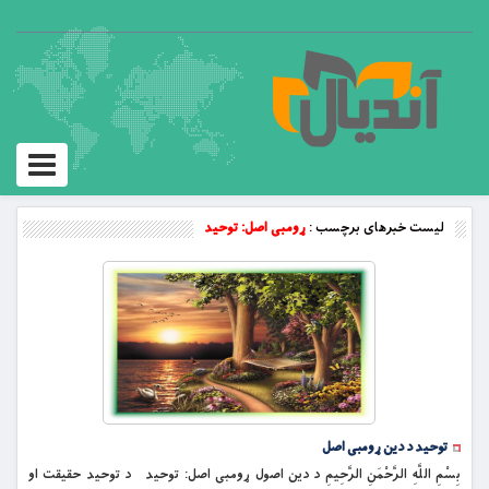
Toggle
vigation
لیست خبرهای برچسب :
ړومبى اصل: توحيد
توحید د دين ړومبی اصل
بِسْمِ اللَّهِ الرَّحْمَنِ الرَّحِيمِ د دين اصول ړومبى اصل: توحيد د توحيد حقيقت او