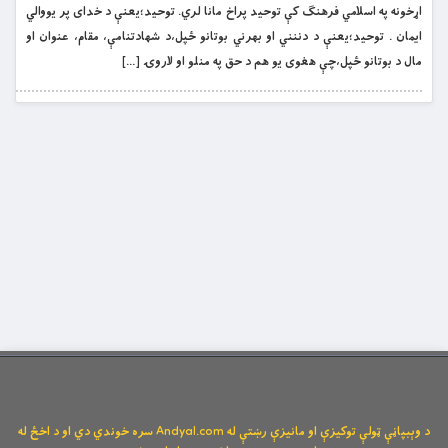
اړخونه په اسلامي فرهنګ کې توحيد پراخ مانا لري. توحيد؛يعنې د خداى پر يووالي
ايمان . توحيد؛يعنې د دننني او بهرني بوتانو ځپل،د شهادتنامې، مقام، عنوان او
مال د بوتانو ځپل،چې هغوى يو هم د حق په منلو او لاروۍ […]
د وېبپاڼې ټولې توکیزې او مانیزې رښتې له Andyal.com سره خوندي دي او د اخځ له