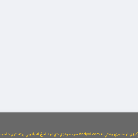
Andya سره خوندي دي او د اخځ له یادونې پرته، ترې د اخیستنې اجازه نشته