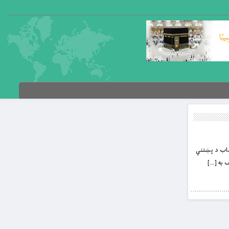
نتساب د پښتني
 به […]