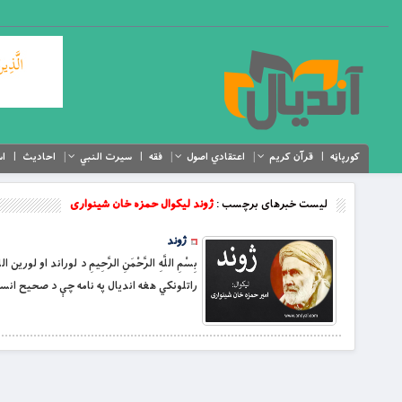
کورپاڼه
قرآن کریم
اعتقادي اصول
فقه
سیرت النبي
احادیث
اس
لیست خبرهای برچسب :
ژوند لیکوال حمزه خان شینواری
ژوند
بِسْمِ اللَّهِ الرَّحْمَنِ الرَّحِيمِ د لوراند
راتلونکي هغه اندیال په نامه چې د صحيح انس