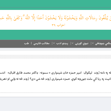
لامي ښوونځی
نبوي کورنۍ
پښتو ادب
مطالب فارسی
طب
 او لورین الله په نامه ژوند لیکوال: امیر حمزه خان شینواری « سمونه : ډاکتر محمد طارق اقبال» ا
انيت په رڼا کې ملت جوړونه کوي. حمزه شينواری ژوند څه شی دی؟ ژوند څه ته وايي او تعريف