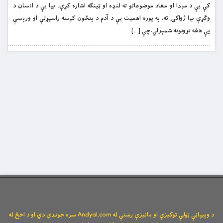
کې يې د مبدا او معاد موضوعاتو ته لنډه او ټينګه اشاره کړې. بيا يې د انسان د
وګړې بيا ژواکۍ ته، په پوره اهميت یې د آدم د پنځون کيسه راسپړلې او ورپسې
يې هغه تړونونه شمېرلي،چې […]
د وېبپاڼې ټولې توکیزې او مانیزې رښتې له Andyal.com سره خوندي دي او د اخځ له