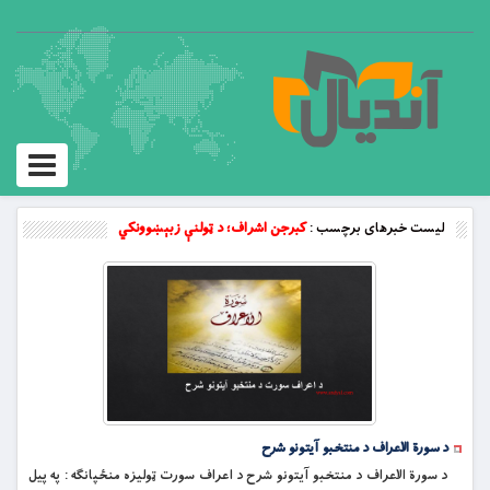
Toggle
vigation
لیست خبرهای برچسب :
کبرجن اشراف؛ د ټولنې زبېښوونکي
د سورة الاعراف د منتخبو آیتونو شرح
د سورة الاعراف د منتخبو آیتونو شرح د اعراف سورت ټوليزه منځپانګه : په پيل