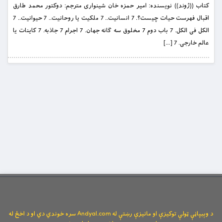
کتاب ((ژوند)) نویسنده: امیر حمزه خان شینواری مترجم: دوکتور محمد طارق
اقبال فهرست حیات چيست؟. 7 انسانيت.. 7 ملکيت يا روحانيت.. 7 حيوانيت.. 7
الکل فی الکل. 7 باب دوم 7 مخلوق سه گانه جهان. 7 اجرام 7 جاذبه. 7 کاينات يا
عالم خارجی. 7 […]
د وېبپاڼې ټولې توکیزې او مانیزې رښتې له Andyal.com سره خوندي دي او د اخځ له