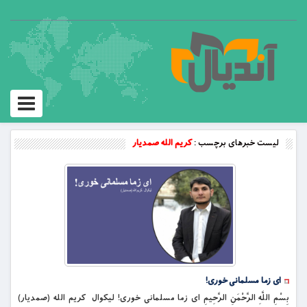
Toggle
vigation
لیست خبرهای برچسب :
کریم الله صمدیار
ای زما مسلمانی خوری!
بِسْمِ اللَّهِ الرَّحْمَنِ الرَّحِيمِ ای زما مسلمانی خوری! لیکوال کریم الله (صمدیار)