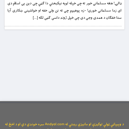
ډالۍ! هغه مسلمانی خور ته چی خپله لویه نیکبختي دا ګڼي چی دین یی اسلام دی
ای زما مسلمانی خوری! -زه پوهیږم چی ته نن ولی خفه او خواشینی ښکاری آیا
ستا خفګان د همدی وجی دی چی خپل ژوند داسی ګڼی لکه […]
د وېبپاڼې ټولې توکیزې او مانیزې رښتې له Andyal.com سره خوندي دي او د اخځ له