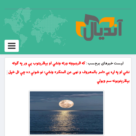
Toggle
vigation
لیست خبرهای برچسب :
که لارښوونه ورته ونشي او بېلاریتوب یې ور په ګوته
نشي او په اړه یې «امر بالمعروف و نهی عن المنکر» ونشي؛ نو شونې ده چې تل خپل
بېلارېتوبونه سم وبولي