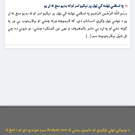
په اسلامي ټولنه کې ټول پر نېکیو امر او له بدیو منع ته اړ یو
بِسْمِ اللَّهِ الرَّحْمَنِ الرَّحِيمِ په اسلامي ټولنه کې ټول پر نېکیو امر او له بدیو منع ته اړ
یو د ټولنې ټول وګړي انسانان دي، که لارښوونه ورته ونشي او بېلاریتوب یې ور په
ګوته نشي او په اړه یې «امر بالمعروف و نهی عن المنکر» ونشي؛ نو شونې ده چې
تل خپل بېلارېتوبونه سم […]
د وېبپاڼې ټولې توکیزې او مانیزې رښتې له Andyal.com سره خوندي دي او د اخځ له