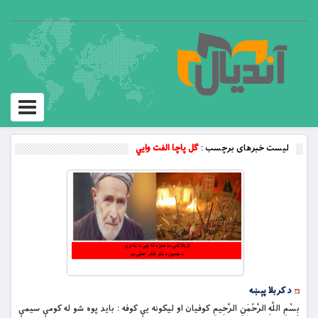
Toggle
vigation
لیست خبرهای برچسب :
ګل پاچا الفت وايي
د کربلا پېښه
بِسْمِ اللَّهِ الرَّحْمَنِ الرَّحِيمِ کوفیان او لیکونه یې کوفه : باید پوه شو له کومې سیمې