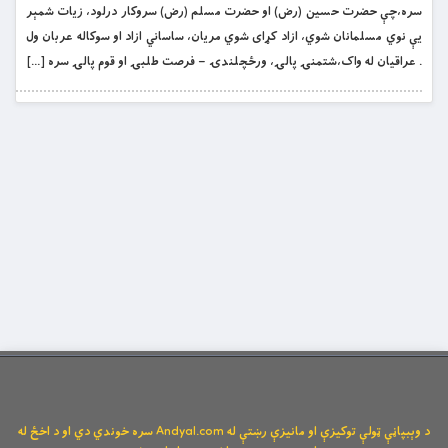
سره،چې حضرت حسین (رض) او حضرت مسلم (رض) سروکار درلود، زیات شمېر
یې نوي مسلمانان شوي، ازاد کړای شوي مریان، ساساني ازاد او سوکاله عربان ول
. عراقیان له واک،شتمنۍ پالۍ، ورځچلندۍ – فرصت طلبۍ او قوم پالۍ سره […]
د وېبپاڼې ټولې توکیزې او مانیزې رښتې له Andyal.com سره خوندي دي او د اخځ له