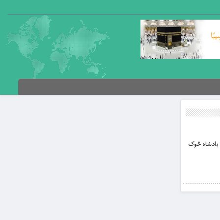
ک بادشاه څوک