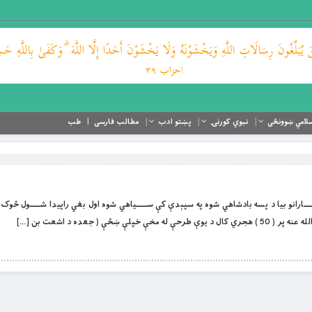
لامي ښوونځی
نبوي کورنۍ
پښتو ادب
مطالب فارسی
طب
ــــــــارانو بيا د پسه بادشاهي شوه په سپېدې کې ســـــياهي شوه اول بغي راپيدا شـــــول څو
ښځې ( جعده د اشعت بن […]