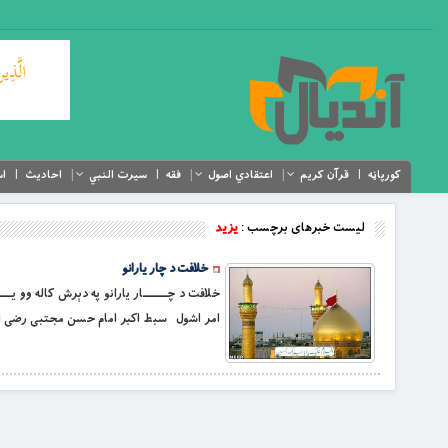
کورپاڼه
قرآن کریم
اعتقادي اصول
فقه
سیرت النبي
احادیث
اس
لیست خبرهای برچسب :
یزید
خلافت د چار یارانو
خلافت د چــــــــار يارانو په دېرش کاله وو ي
امر اشول سبط اكبر امام حسن مجتبى رضى الله عنه پر ( 50 ) هجري كال د يوې طرحې له مخې خپلې 