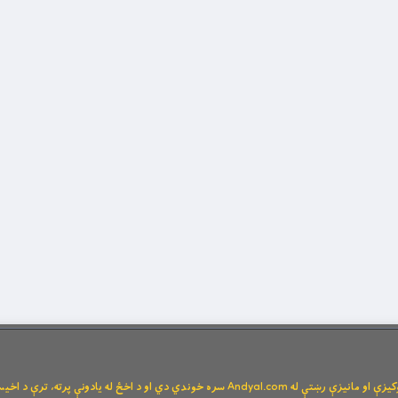
Andya سره خوندي دي او د اخځ له یادونې پرته، ترې د اخیستنې اجازه نشته