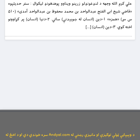
علي کرم الله وجهه د لنډغونډلو زرینو ویناوو پوهنغونډ لیکوال : ستر حدیثپوه
«قاضي شیخ ابی الفتح عبدالواحد بن محمد محفوظ بن عبدالواحد آمدی» (۵۱۰
س مړ) «همزه» ۱-دین (انسان له ښویېدنې) ساتي. ۲-دنیا (انسان) پر کړاوونو
اخته کوي. ۳-دین (انسان) […]
د وېبپاڼې ټولې توکیزې او مانیزې رښتې له Andyal.com سره خوندي دي او د اخځ له