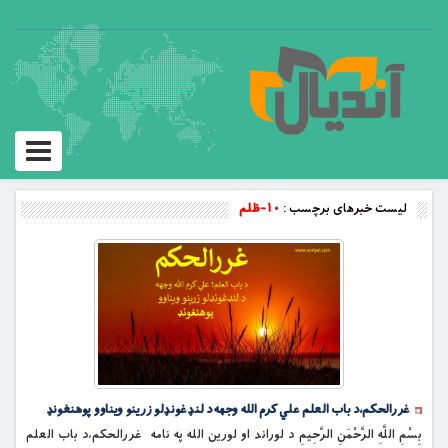
Toggle
vigation
لیست خبرهای برچسب :
۱۰-ظلم
غررالحکم،د باب العلم علي کرم الله وجهه د لنډغونډلو زرینو ویناوو پوهنغونډ
بِسْمِ اللَّهِ الرَّحْمَنِ الرَّحِيمِ د لوراند او لورین الله په نامه غررالحکم،د باب العلم