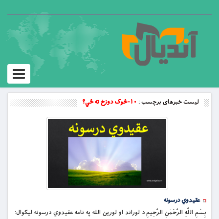
Toggle
vigation
لیست خبرهای برچسب :
۱۰-څوک دوزخ ته ځي؟
عقیدوي درسونه
بِسْمِ اللَّهِ الرَّحْمَنِ الرَّحِيمِ د لوراند او لورین الله په نامه عقیدوي درسونه لیکوال: