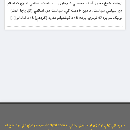
ارواښاد شیخ محمد آصف محسني کندهاری سیاست، اسلامي نه وي که اسلام
وي سیاسي سیاست، د دین خدمت کې، سیاست دی اسلامي (ګل پاچا الفت)
لړلیک سریزه 47 لومړۍ برخه: 48 د کوشنیانو عقاید (ګروهې) 48 د امامانو […]
د وېبپاڼې ټولې توکیزې او مانیزې رښتې له Andyal.com سره خوندي دي او د اخځ له