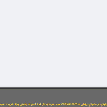
Andya سره خوندي دي او د اخځ له یادونې پرته، ترې د اخیستنې اجازه نشته