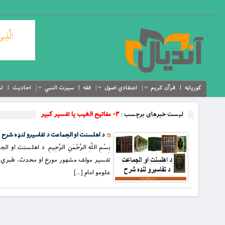
کورپاڼه
قرآن کریم
اعتقادي اصول
فقه
سیرت النبي
احادیث
اس
لیست خبرهای برچسب :
۳- مفاتیح الغیب یا تفسیر کبیر
د اهلسنت او الجماعت د تفاسیرو لنډه شرح
تفسیر مولف مشهور مورخ او محدث، طبري (ر
علومو امام […]