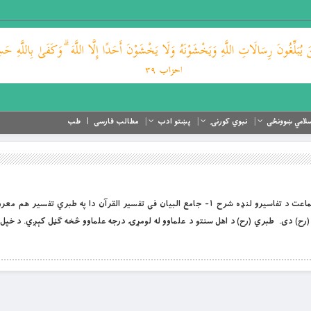
لامي ښوونځی
نبوي کورنۍ
پښتو ادب
مطالب فارسی
طب
بِسْمِ اللَّهِ الرَّحْمَنِ الرَّحِيمِ د اهلسنت او الجماعت د تفاسیرو لنډه شرح ۱- جامع‏ البيان فی ‏تفسير القرآن دا په طب
ح) دی. طبري (رح) د اهل سنتو د علماوو له لومړۍ درجه علماوو څخه ګڼل کېږي. د خپل