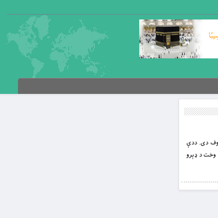
ري تفسیر هم معروف دی. ددې
 وخت د ډېرو