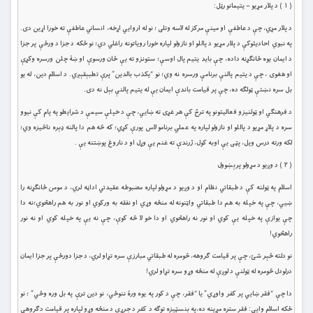
( ١ ) د پلار مړيو – یتیمانو رټل:
د پلار مړي، چې د عاطفې او مينې مرکز له لاسه وتلى ؛ نو له اروايي اړخه، انساني عاطفې ته خورا اړين دى.
په نبوي احاديثوکې د پلار مړيو د پاللو او نازولو لپاره خورا روياتونه راغلي دي؛ نو ځکه د جزا د ورځې پر جزا
د ايمان يوه ځانګړنه داده، چې بايد يتيم پال اوسې؛ ستونزو ته يې ځان ورسوې او ښۀ چلن ورسره وکړې
او هغوى ، چې د يتيم پالنې برنامې ورسره نه وي؛ نو “يکذب بالدين” پرې تطبېقېږي. د اسلام دين، له يو
بل سره نښتې ټولګه ده، چې پر قيامت باندې ايمان يې له يتيم پالنې بېل نه دى.
د فرهنګي او ټولنيزو فعاليتونو په ترڅ کې هر غړى ته ښايي، چې د خپلې سيمې د شرايطو په پام کې نيوو
سره د پلاړ مړيو د پاللو او نازولو لپاره په عملي برنامو لاس پورې کړي؛ که څه هم دا پالنه ډېره ناڅيزه وي؛
لکه ورته درس ويل، پټى يې اوبه کول، ژرندې ته غنم يې وړل او د ناروغ پوښتنه يې .
( ٢ ) د وږيو د مړولو پرېښوول
اسلام په ټولنه کې د طبقاتي نظام او د وږيو د مړولو لپاره مضبوطه عقيدتي اداڼه لري، د مومن ځانګړنه را
ښیي، چې په خپله به هم دا طبقاتي واټنونه له منځه وړي او نفقه به ورکوي او نور به هم راهڅوي؛نه دا
چې يوازې په خپله يې کوي او نور نه راهڅوي او دا خو لا څه کوې، چې نه يې په خپله کوي او نه نور
راهڅوي!
نو دلته ځېر شئ، چې پر قيامت ګروهه، څومره له طبقاتي مبارزې سره تړاو لري، د جزا دورځې پر جزا ايمان
درلودل څومره له ټولنې د لوږې له منځه وړو سره تړاو لري!
دا چې “فقر ښايي پر کفر واوړي” يا “فقر، چې د کور په يوه ورۀ ننوځي، نو دين ترې په بل وره وځي” ؛ نو
ځکه اسلام وایي: فقر ستره مړينه ده،په بنسټيزه توګه د کفر د جرړې د منځه وړو لپاره پر قيامت دګروهې