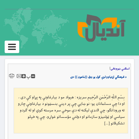
Toggle
igation
اسلامي ښوونځی
|
پ
د فرهنګي اړتياوو لرې کول يو ډول ((ماعون )) دی
بِسْمِ اللَّهِ الرَّحْمَنِ الرَّحِيمِ سریزه : هېواد مو د بيارغاونې په پړاو کې دى ،
او دا چې مسلمانان يو؛ نو ښايي چې پر ديني بنسټونو د بيارغاونې چارو
ته ورودانګو، چې لاندې ليکنه له دې موخې سره مرسته کوي او له ګردو
سياسي او ټولنيزو سازمانو او دولتي مؤسساتو غواړو، چې په خپلو
تشکيلاتو […]