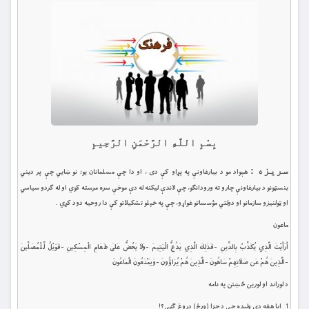
بِسْمِ اللَّهِ الرَّحْمَنِ الرَّحِيمِ
سریزه :
هېواد مو د بيارغاونې په پړاو کې دى ، او دا چې مسلمانان يو؛ نو ښايي چې پر ديني
بنسټونو د بيارغاونې چارو ته ورودانګو، چې لاندې ليکنه له دې موخې سره مرسته کوي او له ګردو سياسي
او ټولنيزو سازمانو او دولتي مؤسساتو غواړو، چې په خپلو تشکيلاتو کې دا روحيه دود کړي .
ماعون
أَرَأَيْتَ الَّذِي يُكَذِّبُ بِالدِّينِ -فَذَلِكَ الَّذِي يَدُعُّ الْيَتِيمَ -وَلَا يَحُضُّ عَلَى طَعَامِ الْمِسْكِينِ -فَوَيْلٌ لِّلْمُصَلِّينَ
-الَّذِينَ هُمْ عَن صَلَاتِهِمْ سَاهُونَ -الَّذِينَ هُمْ يُرَاؤُونَ -وَيَمْنَعُونَ الْمَاعُونَ
د لوراند او لورين څښتن په نامه
1 ايا هغه دې وليده چې د جزا (ورځ) دروغ ګڼي؟!