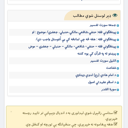
ډېر لوستل شوي مطالب
جمعه سورت تفسیر
پينځګونې فقه: حنفي،شافعي،مالکي،حنبلي، جعفري/ موضوع : او
پينځګونې فقه : هغه څه چې لمانځه كې يې اّغوستل واجب دي/
پينځګونې فقه – حنفي- شافعي- مالکي – حنبلي – جعفري – موض
پرښتو ته په قرآن کې يوه کتنه
اللیل سورت تفسیر
شفاعت
د امام هادي (رح) لنډې ویناوې
د اسلام عقیدتي اصول
سورة القدر
×
ستاسې رالېږل شوې لیدلوری به د اندیال وېبپاڼې تر تایید روسته
خپرېږي.
هغه پېغامونه نه خپرېږي، چې منځپانګه یې تورونه او کنځل وي.