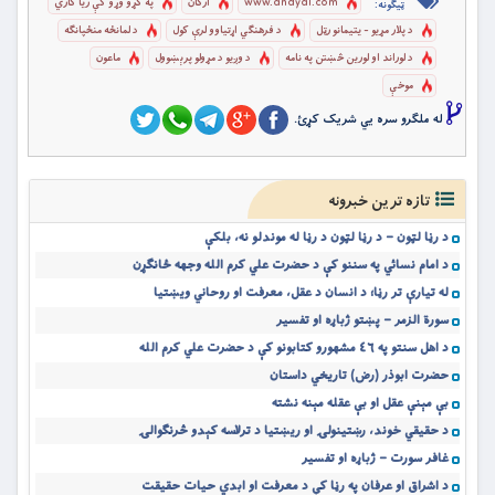
www.andyal.com
ارکان
په کړو وړو کې ريا کاري
ټیګونه:
د پلار مړيو - یتیمانو رټل
د فرهنګي اړتياوو لرې کول
د لمانځه منځپانګه
د لوراند او لورين څښتن په نامه
د وږيو د مړولو پرېښوول
ماعون
موخې
له ملگرو سره یي شریک کړئ.
تازه ترین خبرونه
د رڼا لټون – د رڼا لټون د رڼا له موندلو نه، بلکې
د امام نسائي په سننو کې د حضرت علي کرم الله وجهه ځانګړن
له تیارې تر رڼا؛ د انسان د عقل، معرفت او روحاني ویښتیا
سورة الزمر – پښتو ژباړه او تفسیر
د اهل سنتو په ٤٦ مشهورو کتابونو کې د حضرت علي کرم الله
حضرت ابوذر (رض) تاریخي داستان
بې مېنې عقل او بې عقله مېنه نشته
د حقیقي خوند، رښتینولۍ او ریښتیا د ترلاسه کېدو څرنګوالۍ
غافر سورت – ژباړه او تفسیر
د اشراق او عرفان په رڼا کې د معرفت او ابدي حیات حقیقت