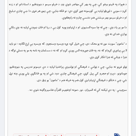
د هېواد په ځينو برخو کې، چې په بهر کې مهاجر شوي وو، د خپلو سيمو د ښوونځيو د استادانو او د زده
کړو د سويي د لوړولو لپاره يې کورسونه جوړ کړي دي؛ نو ځکه ښايي، چې زموږ هر غړى دا ښې چارې تبليغ
او د خپلو سيمو بهر ميشتي هم دغسې چارو ته راوهڅوي.
دا مو پر ياد وي ، چې له چا سره لاسنيوى او د اړتياوو پوره کول يې د ريا او ځان ښوونې لپاره نه وي بلکې
يوازې خداى ته وي.
د “ماعون” سورت موږ ته يو محک دى، چې خپل کړه وړه ورسره وسنجوو، که ورسره يې اړخ لګاوه ؛ نو بايد
لا يې پياوړي کړواو که نه، په ځان جوړونه لاس پورې کړو او که نه د مسلمان په نامه به مو په عملي توګه د
جزا د ورځې له جزا انکار کړى وي.
ټولو غړيو ته ښايي، چې د ټولنې د فرهنګي او ټولنيزې پراختيا لپاره د دې درسونو تدريس په ښوونځيو،
جوماتونو، دېرو او حجرو کې پيل کړي، چې فرهنګى چارې دود شي او په يو ځانګړې ډلې پورې ونه تړل
شي، چې د خلکو د فرهنګي اړتياو لرې کول هم په خپله هم د “ماعون” يو ډول دى.
سرچينې : په دې ليکنه کې له الميزان ، نور ،نمونه اوتفهيم القرآن تفاسيروګټنه شوې ده .