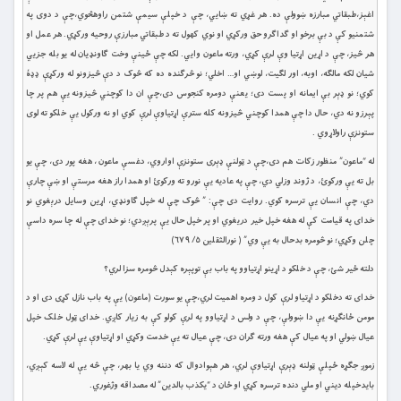
اغېز،طبقاتي مبارزه ښوولې ده. هر غړي ته ښايي، چې د خپلې سيمې شتمن راوهڅوي،چې د دوى په
شتمنيو کې د بې برخو او ګداګرو حق ورکړي او نوي کهول ته د طبقاتي مبارزې روحيه ورکړي. هر عمل او
هر څيز، چې د اړين اړتيا وې لرې کړي، ورته ماعون وايي. لکه چې ځينې وخت ګاونډيان له يو بله جزيي
شيان لکه مالګه، اوبه، اور لګيت، لوښي او… اخلي؛ نو څرګنده ده که څوک د دې څيزونو له ورکړې ډډۀ
کوي؛ نو ډېر بې ايمانه او پست دى؛ يعنې دومره کنجوس دى،چې ان دا کوچني څيزونه يې هم پر چا
پېرزو نه دي، حال دا چې همدا کوچني څيزونه کله سترې اړتياوې لرې کوي او نه ورکول يې خلکو ته لوى
ستونزې راولاړوي .
له “ماعون” منظور زکات هم دى،چې د ټولنې ډېرى ستونزې اواروي، دغسې ماعون ، هغه پور دى، چې يو
بل ته يې ورکوئ، د ژوند وزلي دي، چې په عاديه يې نورو ته ورکوئ او همدا راز هغه مرستې او ښې چارې
دي، چې انسان يې ترسره کوي. روايت دى چې: ” څوک چې له خپل ګاونډي، اړين وسايل درېغوي نو
خداى په قيامت کې له هغه خپل خير دريغوي او پر خپل حال يې پرېږدي؛ نو خداى چې له چا سره داسې
چلن وکړي؛ نو څومره بدحال به يې وي” ( نورالثقلين ٥/ ٦٧٩)
دلته ځير شئ، چې د خلکو د اړينو اړتياوو په باب بې توپېره کېدل څومره سزا لري؟
خداى ته دخلکو د اړتياو لرې کول د ومره اهميت لري،چې يو سورت (ماعون) يې په باب نازل کړى دى او د
مومن ځانګړنه يې دا ښوولې، چې د ولس د اړتياوو په لرې کولو کې به زيار کاږي. خداى ټول خلک خپل
عيال ښولي او په عيال کې هغه ورته ګران دى، چې عيال ته يې خدمت وکړي او اړتياوې يې لرې کړي.
زموږ جګړه ځپلې ټولنه ډېرې اړتياوې لري، هر هېوادوال که دننه وي يا بهر، چې څه يې له لاسه کېږي،
بایدخپله ديني او ملي دنده ترسره کړي او ځان د “يکذب بالدين” له مصداقه وژغوري.