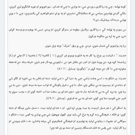
کومه ټولنه ، چې په رياکارۍ روږدې شي؛ نه يوازې دا چې له خداى ، ښو خويونو او غوره ځانګړنو لرې کېږي؛
بلکې ګردې ټولنېزې برنامې يې له منځاپانګې تشېږي او په يو لړ تشو ظواهرو کې رالنډېږي؛ چې دا د يوې
ټولنې دردناک برخليک دى؟!
نن زمونږ په ټولنه کې د رياکارۍ بېلابېل ډولونه تر سترګو کېږي او پردې درس له پوهېدو وروسته کړاى
شئ، چې په اړه يې مثالونه ورکړئ.
ريا په روايتونو کې غندل شوي، تردې ،چې يو ډول “شرک” ورته ويل شوى.
حديث: ” د قيامت پر ورځ ريا کار ته په څلورو نومونو غږ کېږي:( ١ ) کافره! (٢ ) عاجزه! ( ٣) چلي او (٤)
زيانمنه! کړه وړه دې پوپنا شول او اجر دې باطل شو؛ نن د ژغورنې يوه لار هم نلرې، خپله بدله دې له هغه
وغواړه،چې دا کار دې ورته کړى و.” (وګورئ: وسايل : ١/ ٥١)
حديث: پر خلکو به د اسې وخت راشي، چې په دنيا کې د تمې لپاره دننه او باطن به يې ناوړه او ککړ شي
او دباندې او برسېرن به يې ښکلى وي، حال دا چې د خپل پالونکي له ثواب سره به مينه نلري، دين به يې
ريا وي، په زړه کې به يې له خدايه ډار نه وي، دوى خداى پر سخت عذاب اخته کوي او د ډوب سړي په
څېر، چې څومره دعا وې کوي، خداى به يې نه قبلوي. (وسايل : ١/ ٤٩)
په اسلام کې د هر عمل ازرښت په نيت پورې اړه لري. او د خداى لپاره نيت، د عمل ماڼۍ ټينګه او شته
کوي؛ نو ځکه د فرهنګي زده کړو په ترڅ کې،باید نوی کهول وپوهول شي،چې يوازې په الهى نيت د خلکو د
سوکالۍ او دهېواد د رغاونې لپاره په ټولنيزو او فرهنګي فعاليتونو کې برخه واخلئ، نه د ځان ښوونې او
ريا کار لپاره ، چې ولس ته ځان خدمتګار وښيئ او دننه مو بل څه وي!