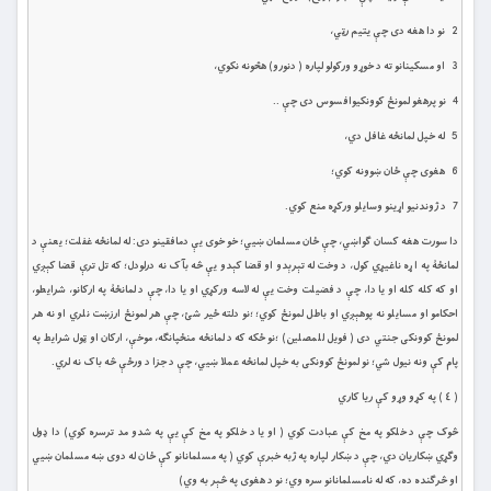
2 نو دا هغه دى چې يتيم رټي،
3 او مسكينانو ته د خوړو وركولو لپاره ( دنورو) هڅونه نکوي،
4 نو پرهغو لمونځ كوونكيوافسوس دى چې ..
5 له خپل لمانځه غافل دي،
6 هغوى چې ځان ښوونه کوي؛
7 د ژوندنيو اړينو وسايلو وركړه منع كوي.
دا سورت هغه کسان ګواښي، چې ځان مسلمان ښيي؛ خو خوى يې دمافقينو دى: له لمانځه غفلت؛ يعنې د
لمانځۀ په ا ړه ناغيړي کول، د وخت له تېرېدو او قضا کېدو يې څه بآک نه درلودل؛ که تل ترې قضا کېږي
او که کله کله او يا دا، چې د فضيلت وخت يې له لاسه ورکړي او يا دا، چې د لمانځۀ په ارکانو، شرايطو،
احکامو او مسايلو نه پوهېږي او باطل لمونځ کوي؛ ؛نو دلته ځير شئ، چې هر لمونځ ارزښت نلري او نه هر
لمونځ کوونکى جنتي دى ( فويل للمصلين) ؛نو ځکه که د لمانځه منځپانګه، موخې، ارکان او ټول شرايط په
پام کې ونه نيول شي؛ نو لمونځ کوونکى به خپل لمانځه عملا ښيي، چې د جزا د ورځې څه باک نه لري.
( ٤ ) په کړو وړو کې ريا کاري
څوک چې د خلکو په مخ کې عبادت کوي ( او يا د خلکو په مخ کې يې په شدو مد ترسره کوي) دا ډول
وګړي ښکاريان دي، چې د ښکار لپاره په ژبه خبرې کوي ( په مسلمانانو کې ځان له دوى ښه مسلمان ښيي
او څرګنده ده، که له نامسلمانانو سره وي؛ نو د هغوى په څېر به وي)