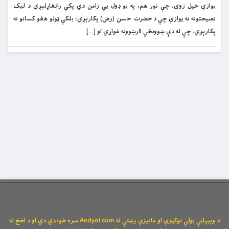
یوازې خپل زوی، چې نور هم، په یو ډول یې زامن دي پکې رانغاړلېږي د لیک
نصیحتونه نه یوازې چې د حضرت حسن (رض) پکارېږي؛ بلکې ټولو هغو کسانو ته
پکارېږي، چې له دې ښوونځي لارښوونه غواړي او […]
د وېبپاڼې ټولې توکیزې او مانیزې رښتې له Andyal.com سره خوندي دي او د اخځ له