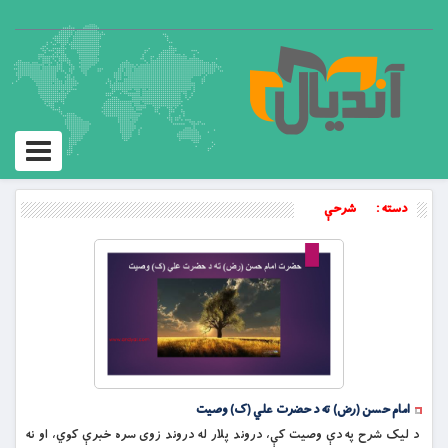
Toggle
igation
دسته :
شرحې
امام حسن (رض) ته د حضرت علي (ک) وصیت
د لیک شرح په دې وصیت کې، دروند پلار له دروند زوی سره خبرې کوي، او نه