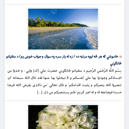
خاموشي که هر څه لویه مرتبه ده / زه له یار سره په سوال و جواب خوښ یم/ د متقیانو
ځانګړنې
بِسْمِ اللَّهِ الرَّحْمَنِ الرَّحِيمِ د متقیانو ځانګړنې حضرت علي (ک) وايي : و خذوا من
اجسادكم وجودوا بها على انفسكم و لا تبخلوا بها عنها فقد قال الله سبحانه ‘ان
تنصروا الله ينصركم و يثبت اقدامكم’ و قال تعالى ‘من ذالذى يقرض الله قرضا
حسنا فيضاعفه له و له اجر كريم’ فلم يستنصركم من ذل. […]