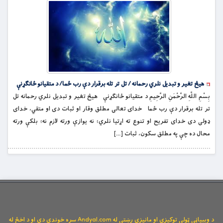
هیڅ تغیر و تبدیل نلري رحمانه / تل تر تله برقرار دې رب ځما/ د متقیانو ځانګړنې
بِسْمِ اللَّهِ الرَّحْمَنِ الرَّحِيمِ د متقیانو ځانګړنې هیڅ تغیر و تبدیل نلري رحمانه تل
تر تله برقرار دې رب ځما خدای تعالی مطلق وقار او ثبات دی او متقي، خدای
ډولی دی خدای تفریح او تنوع ته اړتیا نلري؛ نه یوازې ورته لازم نه؛ بلکې ورته
محال ده چې په مطلق سکون، ثبات […]
د وېبپاڼې ټولې توکیزې او مانیزې رښتې له Andyal.com سره خوندي دي او د اخځ له