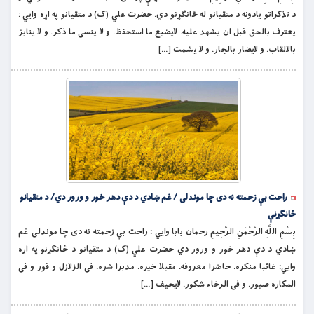
د تذکراتو یادونه د متقیانو له ځانګړنو دي. حضرت علي (ک) د متقیانو په اړه وايي :
يعترف بالحق قبل ان يشهد عليه. لايضيع ما استحفظ. و لا ينسى ما ذكر. و لا ينابز
بالالقاب. و لايضار بالجار. و لا يشمت […]
راحت بې زحمته نه دی چا موندلی / غم ښادي د دې دهر خور و ورور دي/ د متقیانو
ځانګړنې
بِسْمِ اللَّهِ الرَّحْمَنِ الرَّحِيمِ رحمان بابا وايي : راحت بې زحمته نه دی چا موندلی غم
ښادي د دې دهر خور و ورور دي حضرت علي (ک) د متقیانو د ځانګړنو په اړه
وايي: غائبا منكره. حاضرا معروفه. مقبلا خيره. مدبرا شره. فى الزلازل و قور و فى
المكاره صبور. و فى الرخاء شكور. لايحيف […]