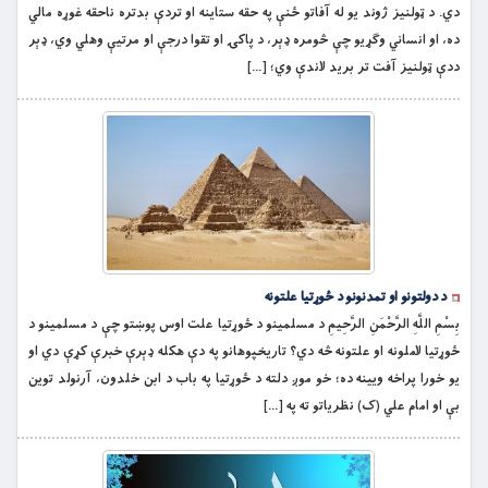
دي. د ټولنیز ژوند یو له آفاتو ځنې په حقه ستاینه او تردې بدتره ناحقه غوړه مالي
ده، او انساني وګړیو چې څومره ډېر، د پاکۍ او تقوا درجې او مرتیې وهلي وي، ډېر
ددې ټولنیز آفت تر برید لاندې وي؛ […]
د دولتونو او تمدنونو د ځوړتیا علتونه
بِسْمِ اللَّهِ الرَّحْمَنِ الرَّحِيمِ د مسلمینو د ځوړتیا علت اوس پوښتو چې د مسلمینو د
ځوړتیا لاملونه او علتونه څه دي؟ تاریخپوهانو په دې هکله ډېرې خبرې کړې دي او
یو خورا پراخه ویینه ده؛ خو موږ دلته د ځوړتیا په باب د ابن خلدون، آرنولد توین
بې او امام علي (ک) نظریاتو ته په […]