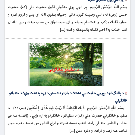
بِسْمِ اللَّهِ الرَّحْمَنِ الرَّحِيمِ ‏ پر الهي پړي منګولې لګول حضرت علي (ک)، حضرت
حسن (رض) ته داسې وصیت کوي: فانى اوصيك بتقوى الله اى بنى و لزوم امره و
عماره قلبك بذكره و الاعتصام بحبله. و اى سبب اوثق من سبب بينك و بين الله ان
انت اخذت به؟ احى قلبك بالموعظه و امته […]
د پالنګ او د پېړیۍ حاجت یې نشته/ د یارانو نشستن د زړه په تخت وي/ د متقیانو
ځانګړنې
بِسْمِ اللَّهِ الرَّحْمَنِ الرَّحِيمِ ذَلِكَ الْكِتَابُ لَا رَيْبَ فِيهِ هُدًى لِلْمُتَّقِينَ (بقره/۲) د
متقیانو ځانګړنې حضرت علي (ک) د متقیانو د ځانګړنو په اړه وايي : ((نفسه منه فى
عناء. و الناس منه فى راحه. اتعب نفسه لاخرته و اراح الناس من نفسه. بعده عمن
تباعد عنه زهد و نزاهه. و دنوه ممن […]