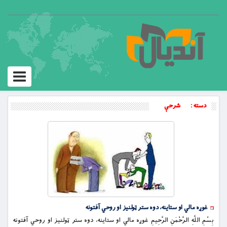
Toggle
igation
دسته :
شرحې
غوړه مالي او ستاینه، دوه ستر ټولنیز او روحي آفتونه
بِسْمِ اللَّهِ الرَّحْمَنِ الرَّحِيمِ غوړه مالي او ستاینه، دوه ستر ټولنیز او روحي آفتونه