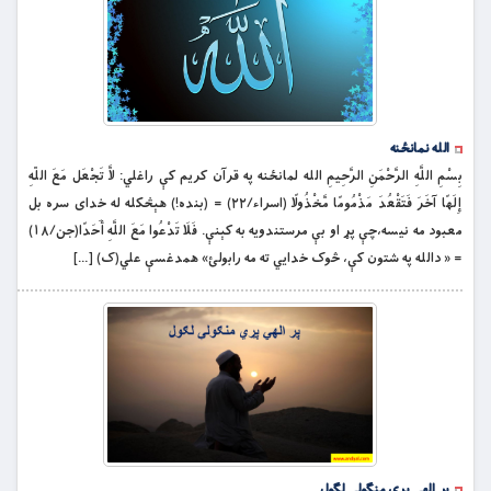
الله نمانځنه
بِسْمِ اللَّهِ الرَّحْمَنِ الرَّحِيمِ الله لمانځنه په قرآن کریم کې راغلي: لاَّ تَجْعَل مَعَ اللّهِ
إِلَهًا آخَرَ فَتَقْعُدَ مَذْمُومًا مَّخْذُولًا (اسراء/۲۲) = (بنده!) هېڅكله له خداى سره بل
معبود مه نيسه،چې پړ او بې مرستندويه به كېنې. فَلَا تَدْعُوا مَعَ اللَّهِ أَحَدًا(جن/۱۸)
= « دالله په شتون کې، څوک خدایي ته مه رابولئ» همدغسې علي(ک) […]
پر الهي پړي منګولې لګول