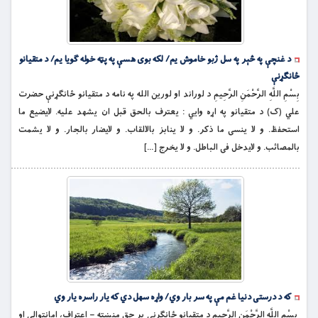
د غنچې په څېر په سل ژبو خاموش یم/ لکه بوی هسې په پټه خوله ګویا یم/ د متقیانو
ځانګړنې
بِسْمِ اللَّهِ الرَّحْمَنِ الرَّحِيمِ د لوراند او لورین الله په نامه د متقیانو ځانګړنې حضرت
علي (ک) د متقیانو په اړه وايي : يعترف بالحق قبل ان يشهد عليه. لايضيع ما
استحفظ. و لا ينسى ما ذكر. و لا ينابز بالالقاب. و لايضار بالجار. و لا يشمت
بالمصائب. و لايدخل فى الباطل. و لا يخرج […]
که د درستی دنیا غم مې په سر بار وي/ واړه سهل دي که یار راسره یار وي
بِسْمِ اللَّهِ الرَّحْمَنِ الرَّحِيمِ د متقیانو ځانګړنې پر حق منښته – اعتراف، امانتوالي او