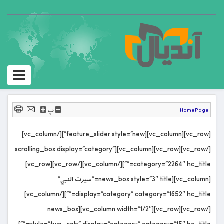
Toggle
igation
پ
|
HomePage
[vc_row][vc_column][feature_slider style=”new”][/vc_column]
[/vc_row][vc_row][vc_column][scrolling_box display=”category”
category=”2264″ hc_title=””][/vc_column][/vc_row][vc_row]
[vc_column][news_box style=”3″ title=”سیرت النبي”
display=”category” category=”1652″ hc_title=””][/vc_column]
[/vc_row][vc_row][vc_column width=”1/2″][news_box