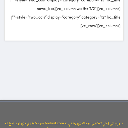
style=”two_cols” display=”category” category=”15″ hc_title=””]
[/vc_column][vc_column width=”1/2″][news_box
style=”two_cols” display=”category” category=”12″ hc_title=””]
[/vc_column][/vc_row]
د وېبپاڼې ټولې توکیزې او مانیزې رښتې له Andyal.com سره خوندي دي او د اخځ له