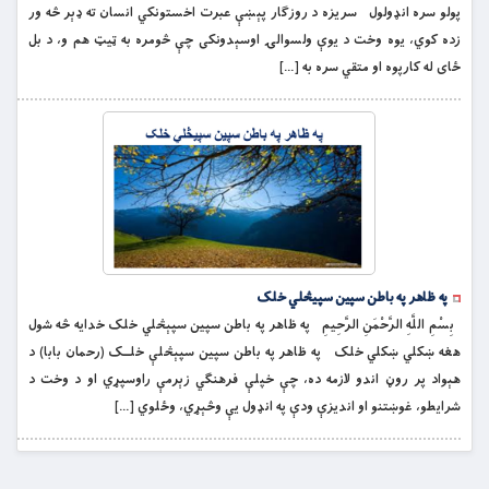
پولو سره انډولول سریزه د روزگار پېښې عبرت اخستونکي انسان ته ډېر څه ور
زده کوي، یوه وخت د یوې ولسوالۍ اوسېدونکی چې څومره به ټیټ هم و، د بل
ځای له کارپوه او متقي سره به […]
په ظاهر په باطن سپین سپیڅلي خلک
بِسْمِ اللَّهِ الرَّحْمَنِ الرَّحِيمِ په ظاهر په باطن سپین سپېڅلي خلک خدایه څه شول
هغه ښکلي ښکلي خلک په ظاهر په باطن سپین سپېڅلې خلــک (رحمان بابا) د
هېواد پر روڼ اندو لازمه ده، چې خپلې فرهنګي زېرمې راوسپړي او د وخت د
شرایطو، غوښتنو او اندیزې ودې په انډول یې وڅېړي، وځلوي […]