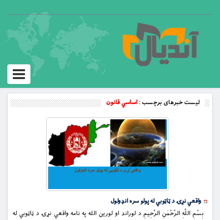
Toggle
vigation
لیست خبرهای برچسب :
اساسي قانون
واقعي نړۍ د ټاټوبي له پولو سره انډولول
بِسْمِ اللَّهِ الرَّحْمَنِ الرَّحِيمِ د لوراند او لورین الله په نامه واقعي نړۍ د ټاټوبي له