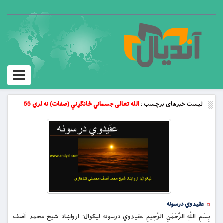
Toggle
vigation
لیست خبرهای برچسب :
الله تعالی جسماني ځانګړنې (صفات) نه لري 55
عقیدوي درسونه
بِسْمِ اللَّهِ الرَّحْمَنِ الرَّحِيمِ عقیدوي درسونه لیکوال: ارواښاد شیخ محمد آصف