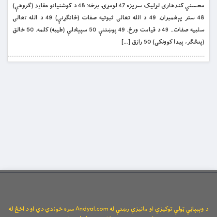
محسني کندهاری لړلیک سریزه 47 لومړۍ برخه: 48 د کوشنیانو عقاید (ګروهې)
48 ستر پېغمبران. 49 د الله تعالی ثبوتیه صفات (ځانګړنې) 49 د الله تعالی
سلبیه صفات.. 49 د قیامت ورځ. 49 پوښتنې 50 سپېڅلې (طیبه) کلمه. 50 خالق
(پنځګر، پیدا کوونکی) 50 رازق […]
د وېبپاڼې ټولې توکیزې او مانیزې رښتې له Andyal.com سره خوندي دي او د اخځ له