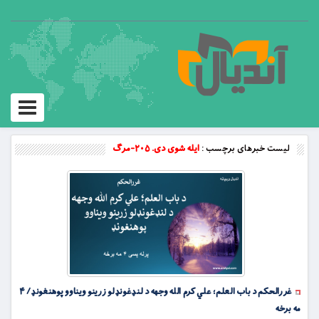
Toggle
vigation
لیست خبرهای برچسب :
ایله شوی دی. ۲۰۵-مرګ
غررالحکم د باب العلم؛ علي کرم الله وجهه د لنډغونډلو زرینو ویناوو پوهنغونډ/ ۴
مه برخه