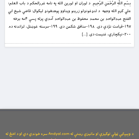
بِسْمِ اللَّهِ الرَّحْمَنِ الرَّحِيمِ د لوران او لورین الله په نامه غررالحکم د باب العلم؛
علي کرم الله وجهه د لنډغونډلو زرینو ویناوو پوهنغونډ لیکوال: قاضي شیخ ابي
الفتح عبدالواحد بن محمد محفوظ بن عبدالواحد آمدي پرله پسې ۴مه برخه
۱۹۷-قیامت نژدې دی. ۱۹۸-منافق شکمن دی. ۱۹۹-مرسته غوښتل، لراندنه ده.
۲۰۰-نېکچاري، غنیمت دی. […]
د وېبپاڼې ټولې توکیزې او مانیزې رښتې له Andyal.com سره خوندي دي او د اخځ له