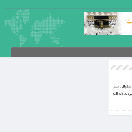
 لیکوال : ستر
د آمدی» (۵۱۰ س مړ) پرله پسې ۲ مه برخه ۶۶-ریا او ځانښودنه، (له الله