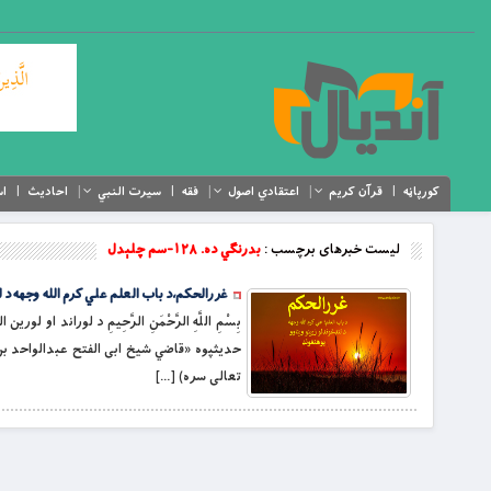
کورپاڼه
قرآن کریم
اعتقادي اصول
فقه
سیرت النبي
احادیث
اس
لیست خبرهای برچسب :
بدرنګي ده. ۱۲۸-سم چلېدل
غررالحکم،د باب العلم علي کرم الله وجهه د لنډغ
بِسْمِ اللَّهِ الرَّحْمَنِ الرَّحِيمِ د لوراند 
تعالی سره) […]