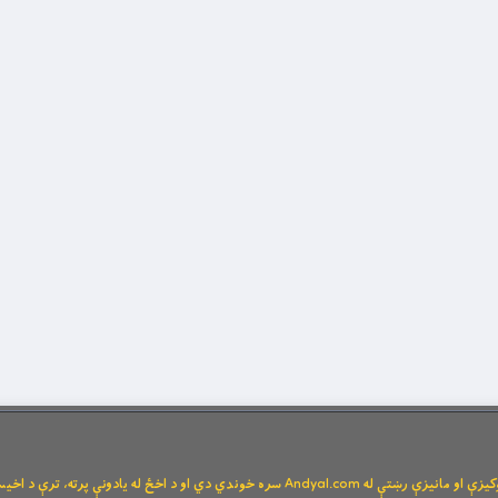
Andya سره خوندي دي او د اخځ له یادونې پرته، ترې د اخیستنې اجازه نشته