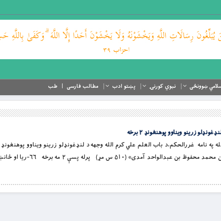
لامي ښوونځی
نبوي کورنۍ
پښتو ادب
مطالب فارسی
طب
ونډلو زرینو ویناوو پوهنغونډ ۲ برخه
او لورین الله په نامه غررالحکم،د باب العلم علي کرم الله وجهه د لنډغونډلو زرینو ویناوو پوهنغونډ
حدیثپوه «قاضي شیخ ابی الفتح عبدالواحد بن محمد محفوظ بن عبدالواح