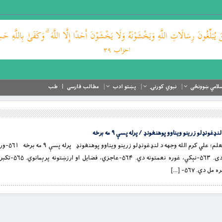
لامي ښوونځی
نبوي کورنۍ
پښتو ادب
مطالب فارسی
طب
نډلو زرینو ویناوو پوهنغونډ / پرله پسې ۹ مه برخه
بِسْمِ اللَّهِ الرَّحْمَنِ الرّ
ړومبۍ ګټه ده. ۵۶۲-عفوه د ښېګڼو سرتاج 