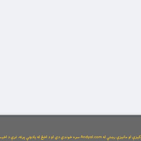
Andya سره خوندي دي او د اخځ له یادونې پرته، ترې د اخیستنې اجازه نشته