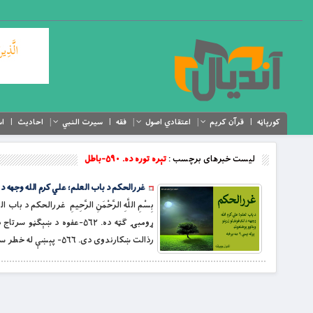
کورپاڼه
قرآن کریم
اعتقادي اصول
فقه
سیرت النبي
احادیث
اس
لیست خبرهای برچسب :
تېره توره ده. ۵۹۰-باطل
غررالحکم د باب العلم؛ علي کرم الله وجهه د لنډغو
رذالت ښکارندوی دی. ۵۶۶- پېښې له خطر سره مل دي. ۵۶۷- […]