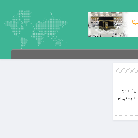
َحِيمِ غررالحکم د باب العلم؛ علي کرم الله وجهه د لنډغونډلو زرینو ویناوو پوهنغونډ پرله پسې ۹ مه برخه ۵۶۱-ورین تندیتوب،
دی. ۵۶۳-نېکي، غوره نعمتونه دي. ۵۶۴-عاجزي، فضایل او ارزښتونه پرېمانوي. ۵۶۵-تکبر، د پستۍ او