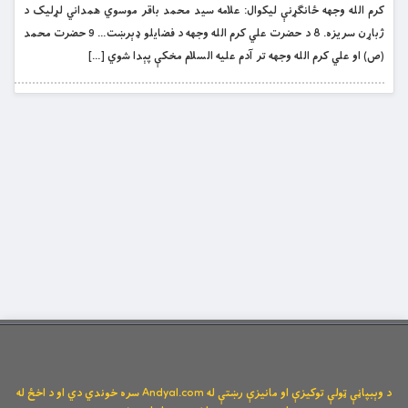
کرم الله وجهه ځانګړنې ليکوال: علامه سيد محمد باقر موسوي همداني لړلیک د
ژباړن سريزه. 8 د حضرت علي کرم الله وجهه د فضايلو ډېرښت… 9 حضرت محمد
(ص) او علي کرم الله وجهه تر آدم عليه السلام مخکې پېدا شوي […]
د وېبپاڼې ټولې توکیزې او مانیزې رښتې له Andyal.com سره خوندي دي او د اخځ له