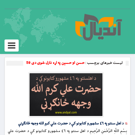
Toggle
vigation
لیست خبرهای برچسب :
حسن او حسېن په اړه نازل شوى دى 59
د اهل سنتو په ٤٦ مشهورو کتابونو کې د حضرت علي کرم الله وجهه ځانګړنې
بِسْمِ اللَّهِ الرَّحْمَنِ الرَّحِيمِ د اهل سنتو په ٤٦ مشهورو کتابونو کې د حضرت علي