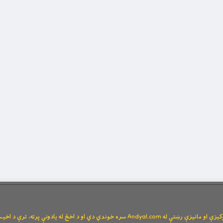
Andya سره خوندي دي او د اخځ له یادونې پرته، ترې د اخیستنې اجازه نشته