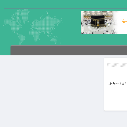
نت او دوزخ ايشونکى دى ( صواعق