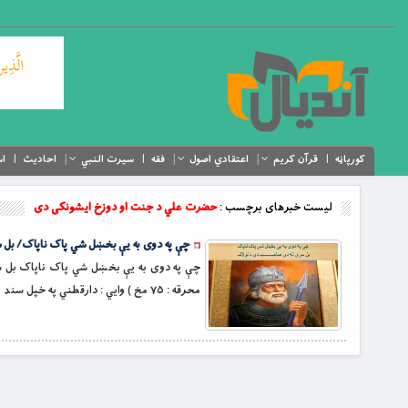
کورپاڼه
قرآن کریم
اعتقادي اصول
فقه
سیرت النبي
احادیث
اس
لیست خبرهای برچسب :
حضرت علي د جنت او دوزخ ايشونکى دى
چې په دوى به يې بخښل شي پاک ناپاک/ بل سړ
محرقه : ٧٥ مخ ) وايي : دارقطني په خپل سند نقل کړي، چې حضرت علي له هغه شپږو کسانو سره اوږدې خبرې وکړې،چې حضرت عمر […]