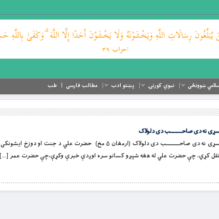
لامي ښوونځی
نبوي کورنۍ
پښتو ادب
مطالب فارسی
طب
ى نه دى صاحـــــــــب دى دلولاک
چې په دوى به يې بخښل شي پاک ناپاک بل سړى نه دى صاحـــــــــب دى دلولاک (ارمغان ۵ مخ) حضرت علي د ج