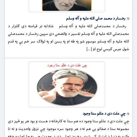
رخسار د محمد صلی الله علیه و آله وسلم
رخسار د محمدصلی الله علیه و آله وسلم شادابه تر قیامته دی ګلزار د
محمدصلی الله علیه و آله وسلم تفسیر د والضحی دی سپین رخسار د محمدصلی
الله علیه و آله وسلم موسوم شو په طه او په یسن او په لولاک سر خم یې په قدم
شول عرس کرسی لوح او […]
چې علت دی د عللو ستا وجود
چې علت دی د عللو ستا وجود ده هم ستا نه کارخانه د هست و بود هر یو څیز دی
مجموعه ستا د صفاتو یی هم ته د هر وجود سره موجود چې نزول واحدیت و ته تا
وکړه په دنیا د امتیاز کې شوی معبود تجلی دې د وحدت چې په چا اوشوه هغه