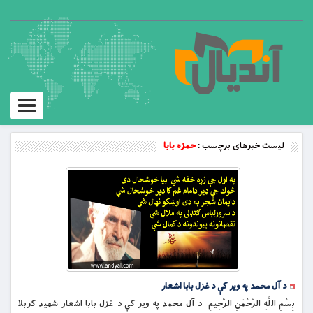
Toggle
vigation
لیست خبرهای برچسب :
حمزه بابا
د آل محمد په ویر کې د غزل بابا اشعار
بِسْمِ اللَّهِ الرَّحْمَنِ الرَّحِيمِ د آل محمد په ویر کې د غزل بابا اشعار شهيد كربلا