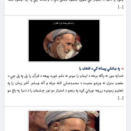
[…]
په ښاغلي پیمانه کې د افغان را
خدایه موږ ته پاکه برخه د ایمان را مونږ ته علم غوره پوهه د قرآن را پل په پل چې د
مقصد منزل ته ورشو محبت د محمدصلی الله عیله و آله وسلم آخر زمان را په
تعلیم زمونږه زړونه نوراني کړه په رنجو د امتیاز مو تور چشمان را د دنیا په باغ مو
[…]