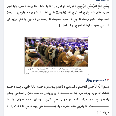
بِسْمِ اللَّهِ الرَّحْمَنِ الرَّحِيمِ د لوراند او لورین الله په نامه دا برخه د غزل بابا امیر
حمزه خان شینواري له نثري اثر ((ژوند)) ځنې اخستل شوې ده: (لومړۍ برخه)
انسانیت کوم وخت نه چې دا خبره حقیقت ته رسېدلې ده چې په دې نړۍ کې
انساني وجود د ارتقاء اخري او کامله […]
د مسلمینو یووالی
بِسْمِ اللَّهِ الرَّحْمَنِ الرَّحِيمِ د اسلامي مذاهبو پيوستون حمزه بابا وايي: د پــــرو جنبو
لعنت له موږه ورک کړه ښه جذبــــــــه د ورورولــۍ دمســــلمان را اسلامي جهان
راغونډ په يـو مرکز کړه نورجهان چې کړي روښان هغه جهان را ما
حــــــــــــــــــمزه ته يثربي باده خاونده په ښــــــــــــاغلي پيمانه کې دا فغان را د
هېواد […]