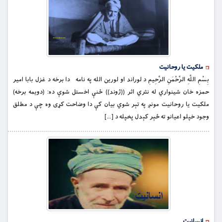
ملکیت یا روحانیت
بِسْمِ اللَّهِ الرَّحْمَنِ الرَّحِيمِ د لوراند او لورین الله په نامه دا برخه د غزل بابا امیر
حمزه خان شینواري له نثري اثر ((ژوند)) ځنې اخستل شوې ده: (دویمه برخه)
ملکیت یا روحانیت مونږ په تېر شوي بیان کې دا وضاحت کړی وه چې د مطلق
وجود خپلو اعیانو ته ځېر کېدل پخپله د […]
انسانیت