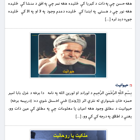
هغه حسن چې په ذات د كبريا کې ځليده هغه نمر چې په افق د منشا کې ځليده
هغه نور چې د هستۍ په ابتدا کې ځليده دعدم وجود په لا او په الا کې ځليده
جوړه ديد لره […]
حیوانیت
بِسْمِ اللَّهِ الرَّحْمَنِ الرَّحِيمِ د لوراند او لورین الله په نامه دا برخه د غزل بابا امیر
حمزه خان شینواري له نثري اثر ((ژوند)) ځنې اخستل شوې ده: (درېیمه برخه)
حیوانیت د مطلق وجود هغه اعیان یا معلومات چې په مطلق کې عین ذات وو،
یعنې د اطلاق په درجه کې کې وو، […]