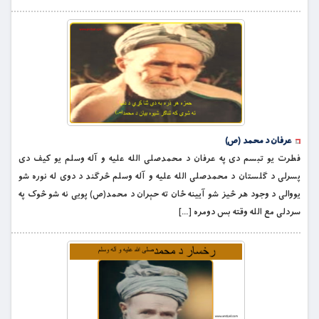
عرفان د محمد (ص)
فطرت یو تبسم دی په عرفان د محمدصلی الله علیه و آله وسلم یو کیف دی
پسرلی د ګلستان د محمدصلی الله علیه و آله وسلم څرګند د دوی له نوره شو
یووالی د وجود هر څیز شو آیینه ځان ته حېران د محمد(ص) پویی نه شو څوک په
سردلی مع الله وقته بس دومره […]