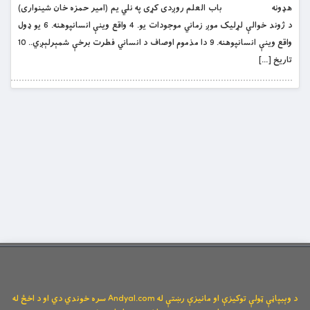
هډونه باب العلم روږدی کړی په نلي یم (امیر حمزه خان شینواری)
د ژوند خوالې لړلیک موږ زماني موجودات یو. 4 واقع وینې انسانپوهنه. 6 یو ډول
واقع وینې انسانپوهنه. 9 دا مذموم اوصاف د انساني فطرت برخې شمېرلېږي.. 10
تاریخ […]
د وېبپاڼې ټولې توکیزې او مانیزې رښتې له Andyal.com سره خوندي دي او د اخځ له