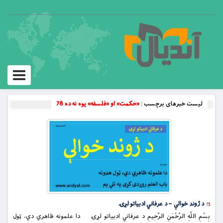
Toggle
vigation
لیست خبرهای برچسب :
«حکمت» او «فلسفه» یوه نه ده 78
د ژوند خوالې – د عرفاني ادبیاتو لړۍ
بِسْمِ اللَّهِ الرَّحْمَنِ الرَّحِيمِ د عرفاني ادبیاتو لړۍ دا علمونه ظاهري دي، ټول