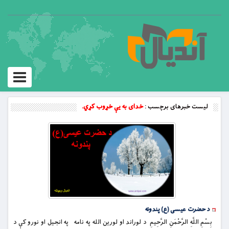
Toggle
vigation
لیست خبرهای برچسب :
خدای به یې خړوب کړي.
د حضرت عیسی (ع) پندونه
بِسْمِ اللَّهِ الرَّحْمَنِ الرَّحِيمِ د لوراند او لورین الله په نامه په انجیل او نورو کې د