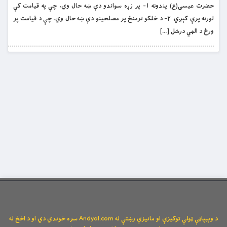
حضرت عیسی(ع) پندونه ۱- پر زړه سواندو دې ښه حال وي، چې په قیامت کې
لورنه پرې کېږي. ۲- د خلکو ترمنځ پر مصلحینو دې ښه حال وي، چې د قیامت پر
ورځ د الهي درشل […]
د وېبپاڼې ټولې توکیزې او مانیزې رښتې له Andyal.com سره خوندي دي او د اخځ له